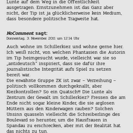
Lunte auf dem Weg in die Öffentlichkeit
ausgetragen. Ernstzunehmen ist das Ganz aber
nicht, der Tip ist ja glücklicherweise kein Medium,
dass besondere politische Tragweite hat.
NoComment
sagt:
Donnerstag, 3. November 2011 um 12:14 Uhr
Auch wohne im Schillerkiez und wohne gerne hier.
Ich weiß nicht, von welchen Phantasien die Autorin
im Tip heimgesucht wurde, vielleicht war sie so
„antideutsch“ inspiriert, dass sie dafür ihre
journalistische Integrität aufs Spiel zu setzen
bereit war.
Die erwähnte Gruppe ZK ist zwar – Verzeihung –
politisch vollkommen durchgeknallt, aber
Kiezkontrollen? So ein Quatsch!!! Die Lunte als
Zentrum der Gewalt im Schillerkiez? Fressen die am
Ende nicht sogar kleine Kinder, die sie arglosen
Müttern aus den Kinderwagen rauben? Solchen
Unsinn quasseln vielleicht die Schreiberlinge des
Boulevard so herunter, um die Hausfrauen in
Spandau zu erschrecken, aber mit der Realität hat
das nichts zu tun.