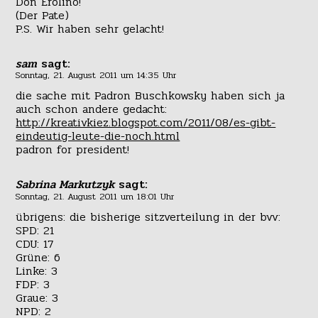
Don Erolino!
(Der Pate)
P.S. Wir haben sehr gelacht!
sam
sagt:
Sonntag, 21. August 2011 um 14:35 Uhr
die sache mit Padron Buschkowsky haben sich ja
auch schon andere gedacht:
http://kreativkiez.blogspot.com/2011/08/es-gibt-
eindeutig-leute-die-noch.html
padron for president!
Sabrina Markutzyk
sagt:
Sonntag, 21. August 2011 um 18:01 Uhr
übrigens: die bisherige sitzverteilung in der bvv:
SPD: 21
CDU: 17
Grüne: 6
Linke: 3
FDP: 3
Graue: 3
NPD: 2