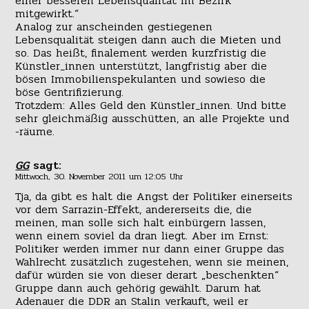
einer besseren Lebensqualität im Bezirk
mitgewirkt.“
Analog zur anscheinden gestiegenen
Lebensqualität steigen dann auch die Mieten und
so. Das heißt, finalement werden kurzfristig die
Künstler_innen unterstützt, langfristig aber die
bösen Immobilienspekulanten und sowieso die
böse Gentrifizierung.
Trotzdem: Alles Geld den Künstler_innen. Und bitte
sehr gleichmäßig ausschütten, an alle Projekte und
-räume.
GG
sagt:
Mittwoch, 30. November 2011 um 12:05 Uhr
Tja, da gibt es halt die Angst der Politiker einerseits
vor dem Sarrazin-Effekt, andererseits die, die
meinen, man solle sich halt einbürgern lassen,
wenn einem soviel da dran liegt. Aber im Ernst:
Politiker werden immer nur dann einer Gruppe das
Wahlrecht zusätzlich zugestehen, wenn sie meinen,
dafür würden sie von dieser derart „beschenkten“
Gruppe dann auch gehörig gewählt. Darum hat
Adenauer die DDR an Stalin verkauft, weil er