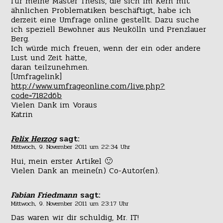
für meine Master Thesis, die sich im Kern mit
ähnlichen Problematiken beschäftigt, habe ich
derzeit eine Umfrage online gestellt. Dazu suche
ich speziell Bewohner aus Neukölln und Prenzlauer
Berg.
Ich würde mich freuen, wenn der ein oder andere
Lust und Zeit hätte,
daran teilzunehmen.
[Umfragelink]
http://www.umfrageonline.com/live.php?
code=7182d6b
Vielen Dank im Voraus
Katrin
Felix Herzog
sagt:
Mittwoch, 9. November 2011 um 22:34 Uhr
Hui, mein erster Artikel 🙂
Vielen Dank an meine(n) Co-Autor(en).
Fabian Friedmann
sagt:
Mittwoch, 9. November 2011 um 23:17 Uhr
Das waren wir dir schuldig, Mr. IT!