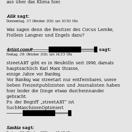
aus über das Klima hier.
Alik
sagt:
Donnerstag, 27. Oktober 2011 um 10:50 Uhr
Was sagen denn die Besitzer des Circus Lemke,
Frollein Langner und Engels dazu?
4rtist.com#─────██████████════█
sagt:
Freitag, 28. Oktober 2011 um 14:23 Uhr
streetART gibt es in Neukölln seit 1996, damals
hauptsächlich Karl Marx Strasse,
einige Jahre vor Banksy.
Vor Banksy war streetart nur entfernbares, usere
lieben Freizeitpublizisten und Journalisten haben
hier leider die Dinge etwas durcheinnander
gebracht.
P.s. der Begriff „streetART“ ist
SuchMaschinenOptimiert
─────██████████════█
Saskia
sagt: