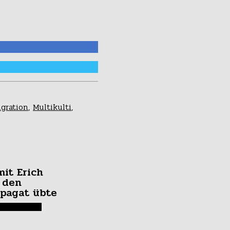
gration
,
Multikulti
,
mit Erich
 den
pagat übte