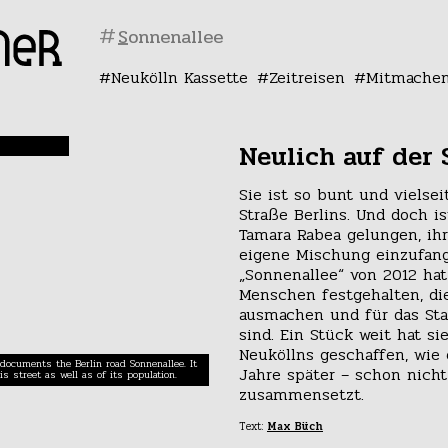
#
Neukölln Kassette
Zeitreisen
Mitmache
Neulich auf der
Sie ist so bunt und vielse
Straße Berlins. Und doch is
Tamara Rabea gelungen, ih
eigene Mischung einzufange
„Sonnenallee“ von 2012 hat
Menschen festgehalten, die
ausmachen und für das Stad
sind. Ein Stück weit hat si
Neuköllns geschaffen, wie 
documents the Berlin road Sonnenallee. It
Jahre später – schon nich
is street as well as of its population.
zusammensetzt.
Text:
Max Büch