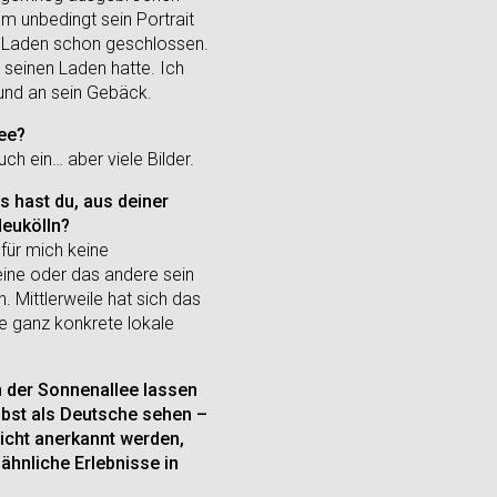
hm unbedingt sein Portrait
in Laden schon geschlossen.
seinen Laden hatte. Ich
 und an sein Gebäck.
ee?
uch ein… aber viele Bilder.
s hast du, aus deiner
Neukölln?
für mich keine
eine oder das andere sein
. Mittlerweile hat sich das
ne ganz konkrete lokale
n der Sonnenallee lassen
elbst als Deutsche sehen –
nicht anerkannt werden,
ähnliche Erlebnisse in