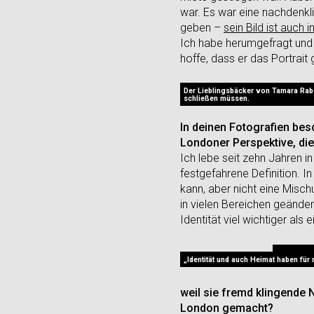
war. Es war eine nachdenkli
geben –
sein Bild ist auch
Ich habe herumgefragt und
hoffe, dass er das Portrai
Der Lieblingsbäcker von Tamara Rabe
schließen müssen.
In deinen Fotografien bes
Londoner Perspektive, die
Ich lebe seit zehn Jahren i
festgefahrene Definition. 
kann, aber nicht eine Misch
in vielen Bereichen geänder
Identität viel wichtiger als
„Identität und auch Heimat haben für 
weil sie fremd klingende 
London gemacht?