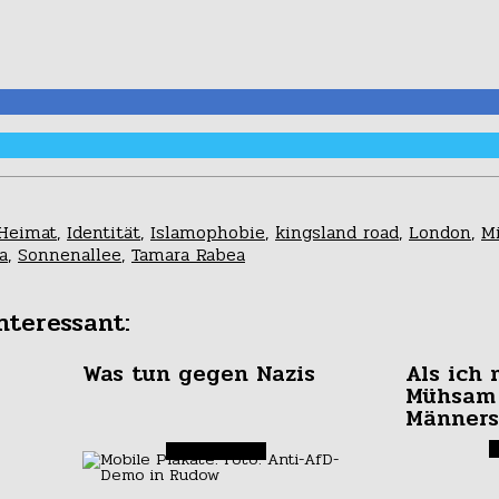
Heimat
,
Identität
,
Islamophobie
,
kingsland road
,
London
,
Mi
a
,
Sonnenallee
,
Tamara Rabea
nteressant:
Was tun gegen Nazis
Als ich 
Mühsam
Männers