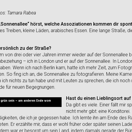
tos: Tamara Rabea
 „Sonnenallee“ hörst, welche Assoziationen kommen dir spont
s Treiben, kleine Läden, arabisches Essen. Eine lange Straße, d
rsönlich zu der Straße?
um von drei oder vier Jahren immer wieder auf der Sonnenallee 
beziehung – ich in London und er auf der Sonnenallee. In London
bgaben. Wenn ich nach Berlin kam, hatte ich mehr Zeit, zum Fotog
. So fing ich an, die Sonnenallee zu fotografieren. Meine Kamera
 ich nichts zu tun habe und mit Leuten zu sprechen, die ich noch n
de für neuen Begegnungen.
Hast du einen Lieblingsort au
d grün sein – am anderen Ende vom
Da gibt es viele. Einer fällt mir s
nicht mehr gibt: eine Konditorei.
igkeiten, die ich je gegessen habe. Ich lernte ihn am Ende des 
ten. Er erzählte mir, dass er wohl früher oder später seinen Lad
rdem war er besorgt um sein Land, indem damals gerade der Bü