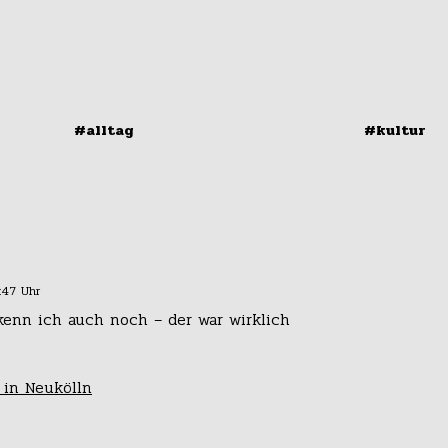
#alltag
#kultur
Der Wahlrechtsraub
Mitst
von Neukölln
gesuc
:47 Uhr
kenn ich auch noch – der war wirklich
 in Neukölln
#zeitreisen
#in eig