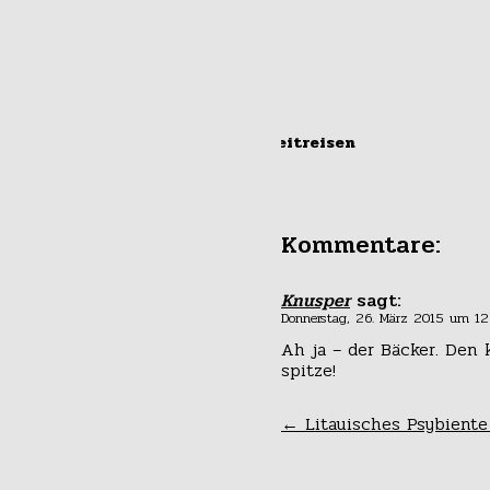
#zeitreisen
New Pieces of
Neukölln
Kommentare:
Knusper
sagt:
Donnerstag, 26. März 2015 um 12
Ah ja – der Bäcker. Den 
spitze!
←
Litauisches Psybiente
#alltag