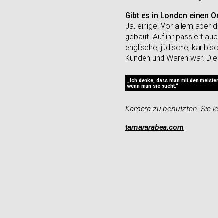
Gibt es in London einen Or
Ja, einige! Vor allem aber
gebaut. Auf ihr passiert auc
englische, jüdische, karibis
Kunden und Waren war. Dies
„Ich denke, dass man mit den meiste
wenn man sie sucht.“
Kamera zu benutzten. Sie leb
tamararabea.com