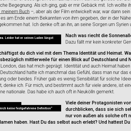
che Begegnung. Als ich ging, gab er mir Gebäck mit. Ich wollte i
 in meinem Buch
–, aber als der Film entwickelt war, war dann se
 es am Ende einem Bekannten von ihm gegeben, der in der Nähe 
t gekommen hat. Ich denke oft an ihn, an seine Sorgen um Syrien
Nach was riecht die Sonnenall
a. Leider hat er seinen Laden längst
Dazu fällt mir kein konkreter Ger
chäftigst du dich viel mit dem Thema Identität und Heimat. Wa
sbezüglich mittlerweile für einen Blick auf Deutschland und 
n London, das hat mich geprägt. Identität und auch Heimat haben 
In Deutschland hatte ich manchmal das Gefühl, dass man nur das 
ung oder beides. Früher gab es wenig Sensibilität für solche Ideen
t, denke ich. Für mich, und bestimmt auch für viele andere, ist ei
 eine nationale. Das habe ich auch oft in Neukölln gemerkt.
Viele deiner Protagonisten vo
mich keine festgefahrene Definition“
durchblicken, dass sie sich s
nur von außen als solche oft 
Namen haben. Hast Du das selbst auch erlebt? Und hattest Du 