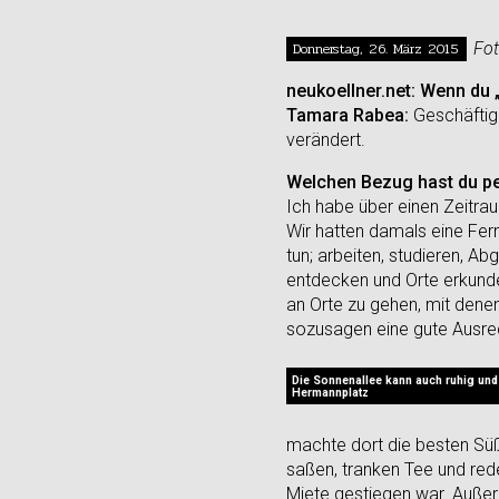
Donnerstag, 26. März 2015
Fo
neukoellner.net: Wenn du
Tamara Rabea:
Geschäftige
verändert.
Welchen Bezug hast du pe
Ich habe über einen Zeitra
Wir hatten damals eine Fern
tun; arbeiten, studieren, A
entdecken und Orte erkunden
an Orte zu gehen, mit denen
sozusagen eine gute Ausre
Die Sonnenallee kann auch ruhig un
Hermannplatz
machte dort die besten Süß
saßen, tranken Tee und rede
Miete gestiegen war. Auße