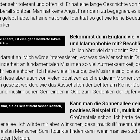
 der sehr tolerant und offen ist. Er hat eine lange Geschichte von 
überall sichtbar. Man hat keine Angst Fremdem zu begegnen, es is
ch gelebt habe, hat eine nationale Identität so gut wie keine Bed
ärker.
Bekommst du in England viel 
e andere, ist eine ganz konkrete lokale
ale. „
und Islamophobie mit? Beschäf
Ja, ich höre viel darüber im Ra
darauf an. Mich würde interessieren, vor was die Menschen in Dr
 Minderheit an fundamentalen Muslimen so viel Aufmerksamkeit, 
 leise anhören. Ich habe viele Freunde, die Muslime sind, die es
h lese aber auch von vielen positiven Zeichen, die im Moment 
n gesetzt werden, wie das Ausschalten der Lichter am Kölner 
n und muslimischen Gemeinden in Oslo zum Gedenken der Opfer v
Kann man die Sonnenallee dei
sind, die es selbst nicht fassen können,
positives Beispiel für „multikul
Größtenteils schon. Ich hatte de
nenallee. Ich würde mir aber wünschen, dass ‚multikulti’ mehr unte
eisten Menschen Schnittpunkte finden kann, wenn man sie sucht
 oder Religion.