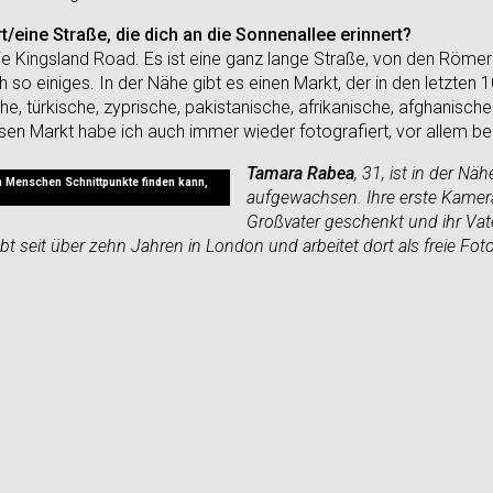
t/eine Straße, die dich an die Sonnenallee erinnert?
 die Kingsland Road. Es ist eine ganz lange Straße, von den Röm
h so einiges. In der Nähe gibt es einen Markt, der in den letzten 1
che, türkische, zyprische, pakistanische, afrikanische, afghanische
en Markt habe ich auch immer wieder fotografiert, vor allem b
Tamara Rabea
, 31, ist in der Nä
n Menschen Schnittpunkte finden kann,
aufgewachsen. Ihre erste Kamer
Großvater geschenkt und ihr Vater
t seit über zehn Jahren in London und arbeitet dort als freie Foto