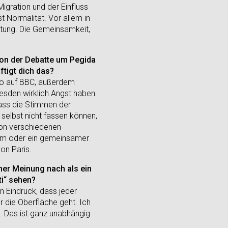
Migration und der Einfluss
t Normalität. Vor allem in
eutung. Die Gemeinsamkeit,
von der Debatte um Pegida
tigt dich das?
dio auf BBC, außerdem
esden wirklich Angst haben.
dass die Stimmen der
 selbst nicht fassen können,
von verschiedenen
Dom oder ein gemeinsamer
on Paris.
ner Meinung nach als ein
ti“ sehen?
n Eindruck, dass jeder
r die Oberfläche geht. Ich
. Das ist ganz unabhängig