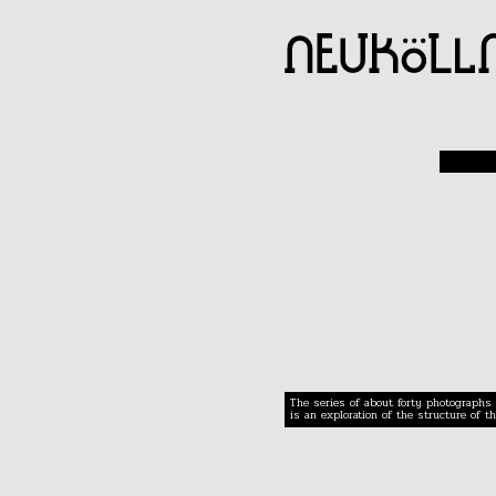
The series of about forty photographs 
is an exploration of the structure of th