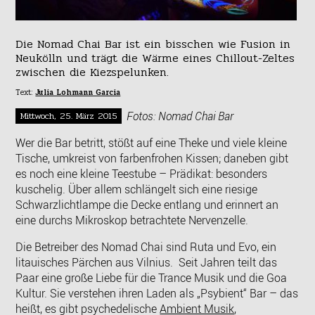
Die Nomad Chai Bar ist ein bisschen wie Fusion in
Neukölln und trägt die Wärme eines Chillout-Zeltes
zwischen die Kiezspelunken.
Text:
Julia Lohmann Garcia
Fotos: Nomad Chai Bar
Mittwoch, 25. März 2015
Wer die Bar betritt, stößt auf eine Theke und viele kleine
Tische, umkreist von farbenfrohen Kissen; daneben gibt
es noch eine kleine Teestube – Prädikat: besonders
kuschelig. Über allem schlängelt sich eine riesige
Schwarzlichtlampe die Decke entlang und erinnert an
eine durchs Mikroskop betrachtete Nervenzelle.
Die Betreiber des Nomad Chai sind Ruta und Evo, ein
litauisches Pärchen aus Vilnius. Seit Jahren teilt das
Paar eine große Liebe für die Trance Musik und die Goa
Kultur. Sie verstehen ihren Laden als „Psybient“ Bar – das
heißt, es gibt psychedelische
Ambient Musik
,