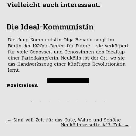
Vielleicht auch interessant:
Die Ideal-Kommunistin
W
Die Jung-Kommunistin Olga Benario sorgt im
Wi
Berlin der 1920er Jahren für Furore – sie verkörpert
Ge
n.
für viele Genossen und Genossinnen den Idealtyp
lu
.
einer Parteikämpferin. Neukölln ist der Ort, wo sie
mi
das Handwerkszeug einer künftigen Revolutionärin
St
lernt.
In
ge
#zeitreisen
#a
←
Simi will Zeit für das Gute, Wahre und Schöne
Neuköllnkassette #13: Zola
→