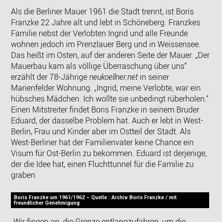
Als die Berliner Mauer 1961 die Stadt trennt, ist Boris
Franzke 22 Jahre alt und lebt in Schöneberg. Franzkes
Familie nebst der Verlobten Ingrid und alle Freunde
wohnen jedoch im Prenzlauer Berg und in Weissensee.
Das heißt im Osten, auf der anderen Seite der Mauer. „Der
Mauerbau kam als völlige Überraschung über uns“
erzählt der 78-Jährige
neukoellner.net
in seiner
Marienfelder Wohnung. „Ingrid, meine Verlobte, war ein
hübsches Mädchen. Ich wollte sie unbedingt rüberholen.“
Einen Mitstreiter findet Boris Franzke in seinem Bruder
Eduard, der dasselbe Problem hat. Auch er lebt in West-
Berlin, Frau und Kinder aber im Ostteil der Stadt. Als
West-Berliner hat der Familienvater keine Chance ein
Visum für Ost-Berlin zu bekommen. Eduard ist derjenige,
der die Idee hat, einen Fluchttunnel für die Familie zu
graben.
Boris Franzke um 1961/1962 – Quelle : Archiv Boris Franzke / mit
freundlicher Genehmigung
„Wir fingen an, die Grenze entlangzufahren, um die