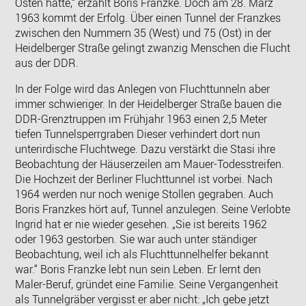
Osten hatte,“ erzählt Boris Franzke. Doch am 28. März
1963 kommt der Erfolg. Über einen Tunnel der Franzkes
zwischen den Nummern 35 (West) und 75 (Ost) in der
Heidelberger Straße gelingt zwanzig Menschen die Flucht
aus der DDR.
In der Folge wird das Anlegen von Fluchttunneln aber
immer schwieriger. In der Heidelberger Straße bauen die
DDR-Grenztruppen im Frühjahr 1963 einen 2,5 Meter
tiefen Tunnelsperrgraben Dieser verhindert dort nun
unterirdische Fluchtwege. Dazu verstärkt die Stasi ihre
Beobachtung der Häuserzeilen am Mauer-Todesstreifen.
Die Hochzeit der Berliner Fluchttunnel ist vorbei. Nach
1964 werden nur noch wenige Stollen gegraben. Auch
Boris Franzkes hört auf, Tunnel anzulegen. Seine Verlobte
Ingrid hat er nie wieder gesehen. „Sie ist bereits 1962
oder 1963 gestorben. Sie war auch unter ständiger
Beobachtung, weil ich als Fluchttunnelhelfer bekannt
war.“ Boris Franzke lebt nun sein Leben. Er lernt den
Maler-Beruf, gründet eine Familie. Seine Vergangenheit
als Tunnelgräber vergisst er aber nicht: „Ich gebe jetzt