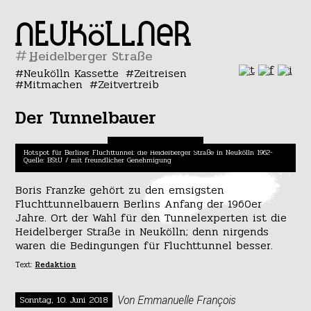
#
Neukölln Kassette
Zeitreisen
Mitmachen
Zeitvertreib
Der Tunnelbauer
Hotspot für Berliner Fluchttunnel: die Heidelberger Straße in Neukölln 1962-
Quelle: BStU / mit freundlicher Genehmigung
Boris Franzke gehört zu den emsigsten
Fluchttunnelbauern Berlins Anfang der 1960er
Jahre. Ort der Wahl für den Tunnelexperten ist die
Heidelberger Straße in Neukölln; denn nirgends
waren die Bedingungen für Fluchttunnel besser.
Text:
Redaktion
Von Emmanuelle François
Sonntag, 10. Juni 2018