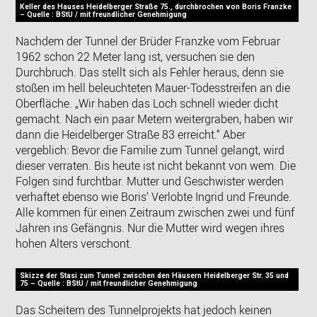
Keller des Hauses Heidelberger Straße 75., durchbrochen von Boris Franzke
– Quelle : BStU / mit freundlicher Genehmigung
Nachdem der Tunnel der Brüder Franzke vom Februar
1962 schon 22 Meter lang ist, versuchen sie den
Durchbruch. Das stellt sich als Fehler heraus, denn sie
stoßen im hell beleuchteten Mauer-Todesstreifen an die
Oberfläche. „Wir haben das Loch schnell wieder dicht
gemacht. Nach ein paar Metern weitergraben, haben wir
dann die Heidelberger Straße 83 erreicht.“ Aber
vergeblich: Bevor die Familie zum Tunnel gelangt, wird
dieser verraten. Bis heute ist nicht bekannt von wem. Die
Folgen sind furchtbar. Mutter und Geschwister werden
verhaftet ebenso wie Boris‘ Verlobte Ingrid und Freunde.
Alle kommen für einen Zeitraum zwischen zwei und fünf
Jahren ins Gefängnis. Nur die Mutter wird wegen ihres
hohen Alters verschont.
Skizze der Stasi zum Tunnel zwischen den Häusern Heidelberger Str. 35 und
75 – Quelle : BStU / mit freundlicher Genehmigung
Das Scheitern des Tunnelprojekts hat jedoch keinen