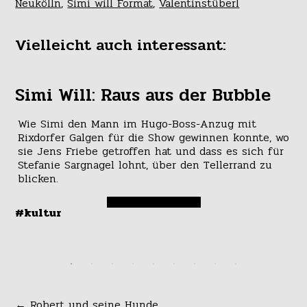
Neukölln
,
Simi will Format
,
Valentinstüberl
Vielleicht auch interessant:
Simi Will: Raus aus der Bubble
D
Wie Simi den Mann im Hugo-Boss-Anzug mit
Di
Rixdorfer Galgen für die Show gewinnen konnte, wo
Be
sie Jens Friebe getroffen hat und dass es sich für
fü
“:
Stefanie Sargnagel lohnt, über den Tellerrand zu
ei
blicken.
da
le
#kultur
#z
←
Robert und seine Hunde