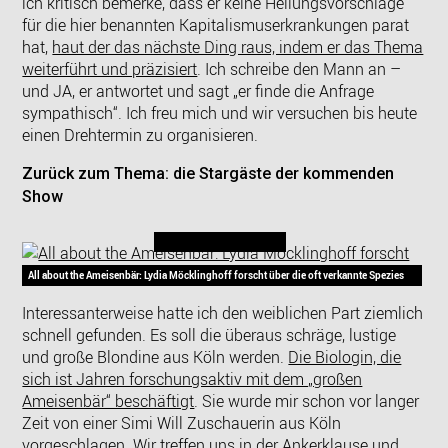
ich kritisch bemerke, dass er keine Heilungsvorschläge
für die hier benannten Kapitalismuserkrankungen parat
hat,
haut der das nächste Ding raus, indem er das Thema
weiterführt und präzisiert
. Ich schreibe den Mann an
–
und JA, er antwortet und sagt „er finde die Anfrage
sympathisch“. Ich freu mich und wir versuchen bis heute
einen Drehtermin zu organisieren.
Zurück zum Thema: die Stargäste der kommenden
Show
All about the Ameisenbär: Lydia Möcklinghoff forscht über die oft verkannte Spezies
Interessanterweise hatte ich den weiblichen Part ziemlich
schnell gefunden. Es soll die überaus schräge, lustige
und große Blondine aus Köln werden.
Die Biologin, die
sich ist Jahren forschungsaktiv mit dem „großen
Ameisenbär“ beschäftigt
. Sie wurde mir schon vor langer
Zeit von einer Simi Will Zuschauerin aus Köln
vorgeschlagen. Wir treffen uns in der Ankerklause und