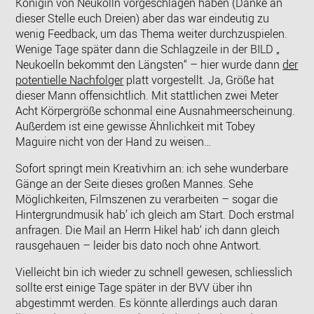
Königin von Neukölln vorgeschlagen haben (Danke an
dieser Stelle euch Dreien) aber das war eindeutig zu
wenig Feedback, um das Thema weiter durchzuspielen.
Wenige Tage später dann die Schlagzeile in der BILD „
Neukoelln bekommt den Längsten“ – hier wurde dann
der
potentielle Nachfolger
platt vorgestellt. Ja, Größe hat
dieser Mann offensichtlich. Mit stattlichen zwei Meter
Acht Körpergröße schonmal eine Ausnahmeerscheinung.
Außerdem ist eine gewisse Ähnlichkeit mit Tobey
Maguire nicht von der Hand zu weisen…
Sofort springt mein Kreativhirn an: ich sehe wunderbare
Gänge an der Seite dieses großen Mannes. Sehe
Möglichkeiten, Filmszenen zu verarbeiten – sogar die
Hintergrundmusik hab’ ich gleich am Start. Doch erstmal
anfragen. Die Mail an Herrn Hikel hab‘ ich dann gleich
rausgehauen – leider bis dato noch ohne Antwort.
Vielleicht bin ich wieder zu schnell gewesen, schliesslich
sollte erst einige Tage später in der BVV über ihn
abgestimmt werden. Es könnte allerdings auch daran