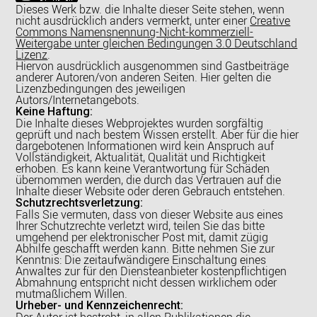
Dieses Werk bzw. die Inhalte dieser Seite stehen, wenn
nicht ausdrücklich anders vermerkt, unter einer
Creative
Commons Namensnennung-Nicht-kommerziell-
Weitergabe unter gleichen Bedingungen 3.0 Deutschland
Lizenz
.
Hiervon ausdrücklich ausgenommen sind Gastbeiträge
anderer Autoren/von anderen Seiten. Hier gelten die
Lizenzbedingungen des jeweiligen
Autors/Internetangebots.
Keine Haftung:
Die Inhalte dieses Webprojektes wurden sorgfältig
geprüft und nach bestem Wissen erstellt. Aber für die hier
dargebotenen Informationen wird kein Anspruch auf
Vollständigkeit, Aktualität, Qualität und Richtigkeit
erhoben. Es kann keine Verantwortung für Schäden
übernommen werden, die durch das Vertrauen auf die
Inhalte dieser Website oder deren Gebrauch entstehen.
Schutzrechtsverletzung:
Falls Sie vermuten, dass von dieser Website aus eines
Ihrer Schutzrechte verletzt wird, teilen Sie das bitte
umgehend per elektronischer Post mit, damit zügig
Abhilfe geschafft werden kann. Bitte nehmen Sie zur
Kenntnis: Die zeitaufwändigere Einschaltung eines
Anwaltes zur für den Diensteanbieter kostenpflichtigen
Abmahnung entspricht nicht dessen wirklichem oder
mutmaßlichem Willen.
Urheber- und Kennzeichenrecht:
Der Autor ist bestrebt, in allen Publikationen die