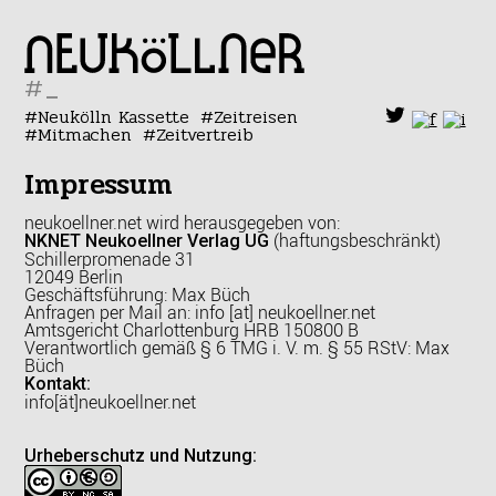
#
Neukölln Kassette
Zeitreisen
Mitmachen
Zeitvertreib
Impressum
neukoellner.net wird herausgegeben von:
(haftungsbeschränkt)
NKNET Neukoellner Verlag UG
Schillerpromenade 31
12049 Berlin
Geschäftsführung: Max Büch
Anfragen per Mail an: info [at] neukoellner.net
Amtsgericht Charlottenburg HRB 150800 B
Verantwortlich gemäß § 6 TMG i. V. m. § 55 RStV: Max
Büch
Kontakt:
info[ät]neukoellner.net
Urheberschutz und Nutzung: