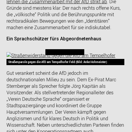
lehnen die Zusammenarbeit mit der AfD strikt ab
. Die
Gründe sind meistens klar: Der nach rechts offene Kurs,
die „völkische“ Politik und die Berührungspunkte mit
rechtsradikalen Bewegungen wie den „Identitären“
machen eine Zusammenarbeit für sie indiskutabel.
Ein Sprachschützer fürs Abgeordnetenhaus
Straßenparole gegen die AfD am Tempelhofer Feld (Bild: Anke Hohmeister)
Gut verankert scheint die AfD jedoch im
deutschnationalen Milieu zu sein. Dem Ex-Pirat Marc
Sternberger als Sprecher folgte Jörg Kapitän als
Vorsitzender. Als stellvertretender Regionalleiter des
„Verein Deutsche Sprache“ organisiert er
Stadtspaziergänge und koordiniert die Gruppe
Hauptversammlungen. Der Verein kämpft gegen
Anglizismen und für klares Deutsch in Politik und
Wissenschaft. Neben unterschiedlichsten Parteien finden
sich unter den Kooperationspartnern auch