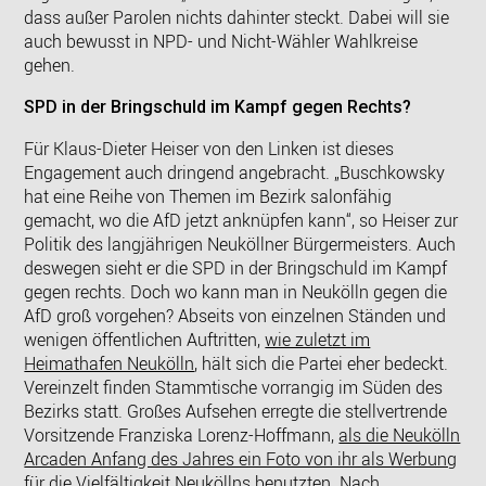
dass außer Parolen nichts dahinter steckt. Dabei will sie
auch bewusst in NPD- und Nicht-Wähler Wahlkreise
gehen.
SPD in der Bringschuld im Kampf gegen Rechts?
Für Klaus-Dieter Heiser von den Linken ist dieses
Engagement auch dringend angebracht. „Buschkowsky
hat eine Reihe von Themen im Bezirk salonfähig
gemacht, wo die AfD jetzt anknüpfen kann“, so Heiser zur
Politik des langjährigen Neuköllner Bürgermeisters. Auch
deswegen sieht er die SPD in der Bringschuld im Kampf
gegen rechts. Doch wo kann man in Neukölln gegen die
AfD groß vorgehen? Abseits von einzelnen Ständen und
wenigen öffentlichen Auftritten,
wie zuletzt im
Heimathafen Neukölln
, hält sich die Partei eher bedeckt.
Vereinzelt finden Stammtische vorrangig im Süden des
Bezirks statt. Großes Aufsehen erregte die stellvertrende
Vorsitzende Franziska Lorenz-Hoffmann,
als die Neukölln
Arcaden Anfang des Jahres ein Foto von ihr als Werbung
für die Vielfältigkeit Neuköllns benutzten
. Nach