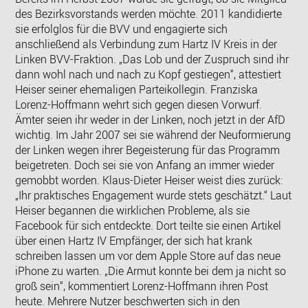
des Bezirksvorstands werden möchte. 2011 kandidierte
sie erfolglos für die BVV und engagierte sich
anschließend als Verbindung zum Hartz IV Kreis in der
Linken BVV-Fraktion. „Das Lob und der Zuspruch sind ihr
dann wohl nach und nach zu Kopf gestiegen“, attestiert
Heiser seiner ehemaligen Parteikollegin. Franziska
Lorenz-Hoffmann wehrt sich gegen diesen Vorwurf.
Ämter seien ihr weder in der Linken, noch jetzt in der AfD
wichtig. Im Jahr 2007 sei sie während der Neuformierung
der Linken wegen ihrer Begeisterung für das Programm
beigetreten. Doch sei sie von Anfang an immer wieder
gemobbt worden. Klaus-Dieter Heiser weist dies zurück:
„Ihr praktisches Engagement wurde stets geschätzt.“ Laut
Heiser begannen die wirklichen Probleme, als sie
Facebook für sich entdeckte. Dort teilte sie einen Artikel
über einen Hartz IV Empfänger, der sich hat krank
schreiben lassen um vor dem Apple Store auf das neue
iPhone zu warten. „Die Armut konnte bei dem ja nicht so
groß sein“, kommentiert Lorenz-Hoffmann ihren Post
heute. Mehrere Nutzer beschwerten sich in den