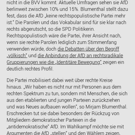
nicht in die BVV kommt. Aktuelle Umfragen sehen sie AfD
berlinweit zwischen 10% und 15%. Blumenthal stellt dazu
fest, dass die AfD „keine rechtspopulistische Partei mehr
ist.“ Die Parolen und das Vokabular sind für sie klar nach
rechts abgerutscht, so die SPD Politikerin.
Rechtspopulistisch wäre die Partei, ihrer Ansicht nach,
wenn sie rechte Parolen lediglich zum Stimmenfang
verwenden würde, doch
die Debatten über den Begriff
„völkisch“
und
die Anbindung der AfD an rechtsradikale
Gruppierungen wie die „Identitäre Bewegung“
zeigen ein
deutlich rechtes Profil.
Die Partei mobilisiert dabei weit über rechte Kreise
hinaus. „Wir haben es nicht nur mit Personen aus dem
rechten Spektrum zu tun, sondern mit Menschen, die sich
aus den etablierten und jungen Parteien zurückziehen
und was Neues aufbauen wollen“, so Mirjam Blumenthal.
Erschrecken tut sie dabei besonders der Rückzug von
Mitgliedern demokratischer Parteien in die
„antidemokratische“ AfD. Im Wahlkampf möchte sie mit
Argumenten die AfD „stellen“ und den Wählern zeigen,