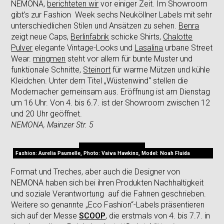
NEMONA,
berichteten wir
vor einiger Zeit. Im Showroom
gibt’s zur Fashion Week sechs Neuköllner Labels mit sehr
unterschiedlichen Stilen und Ansätzen zu sehen.
Benra
zeigt neue Caps,
Berlinfabrik
schicke Shirts,
Chalotte
Pulver
elegante Vintage-Looks und
Lasalina
urbane Street
Wear.
mingmen
steht vor allem für bunte Muster und
funktionale Schnitte,
Steinort
für warme Mützen und kühle
Kleidchen. Unter dem Titel „Wüstenwind“ stellen die
Modemacher gemeinsam aus. Eröffnung ist am Dienstag
um 16 Uhr. Von 4. bis 6.7. ist der Showroom zwischen 12
und 20 Uhr geöffnet.
NEMONA, Mainzer Str. 5
Fashion: Aurelia Paumelle, Photo: Vaiva Hawkins, Model: Noah Fluida
Format und Treches, aber auch die Designer von
NEMONA haben sich bei ihren Produkten Nachhaltigkeit
und soziale Verantwortung auf die Fahnen geschrieben.
Weitere so genannte „Eco Fashion“-Labels präsentieren
sich auf der Messe
SCOOP
, die erstmals von 4. bis 7.7. in