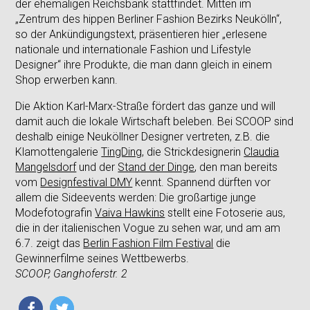
der ehemaligen Reichsbank stattfindet. Mitten im
„Zentrum des hippen Berliner Fashion Bezirks Neukölln“,
so der Ankündigungstext, präsentieren hier „erlesene
nationale und internationale Fashion und Lifestyle
Designer“ ihre Produkte, die man dann gleich in einem
Shop erwerben kann.
Die Aktion Karl-Marx-Straße fördert das ganze und will
damit auch die lokale Wirtschaft beleben. Bei SCOOP sind
deshalb einige Neuköllner Designer vertreten, z.B. die
Klamottengalerie
TingDing
, die Strickdesignerin
Claudia
Mangelsdorf
und der
Stand der Dinge
, den man bereits
vom
Designfestival DMY
kennt. Spannend dürften vor
allem die Sideevents werden: Die großartige junge
Modefotografin
Vaiva Hawkins
stellt eine Fotoserie aus,
die in der italienischen Vogue zu sehen war, und am am
6.7. zeigt das
Berlin Fashion Film Festival
die
Gewinnerfilme seines Wettbewerbs.
SCOOP, Ganghoferstr. 2