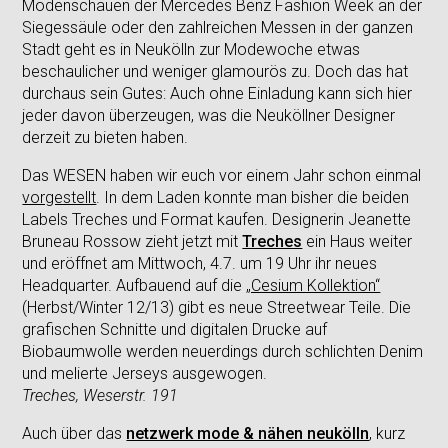
Modenschauen der Mercedes Benz Fashion Week an der
Siegessäule oder den zahlreichen Messen in der ganzen
Stadt geht es in Neukölln zur Modewoche etwas
beschaulicher und weniger glamourös zu. Doch das hat
durchaus sein Gutes: Auch ohne Einladung kann sich hier
jeder davon überzeugen, was die Neuköllner Designer
derzeit zu bieten haben.
Das WESEN haben wir euch vor einem Jahr schon einmal
vorgestellt
. In dem Laden konnte man bisher die beiden
Labels Treches und Format kaufen. Designerin Jeanette
Bruneau Rossow zieht jetzt mit
Treches
ein Haus weiter
und eröffnet am Mittwoch, 4.7. um 19 Uhr ihr neues
Headquarter. Aufbauend auf die
„Cesium Kollektion“
(Herbst/Winter 12/13) gibt es neue Streetwear Teile. Die
grafischen Schnitte und digitalen Drucke auf
Biobaumwolle werden neuerdings durch schlichten Denim
und melierte Jerseys ausgewogen.
Treches, Weserstr. 191
Auch über das
netzwerk mode & nähen neukölln
, kurz