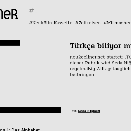
#
Neukölln Kassette
Zeitreisen
Mitmache
Türkçe biliyor 
neukoellner.net startet: „T
dieser Rubrik wird Seda Ni
regelmäßig Alltagstauglich
beibringen.
Text:
Seda Niğbolu
ion 1: Das Alphabet