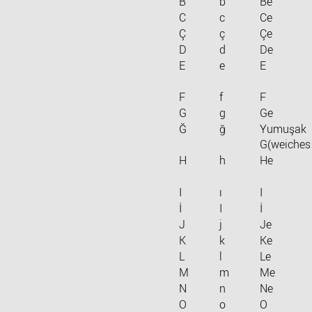
B
b
Be
C
c
Ce
Ç
ç
Çe
D
d
De
E
e
E
F
f
F
G
g
Ge
Ğ
ğ
Yumuşak
G(weiches
H
h
He
I
ı
I
İ
I
İ
J
j
Je
K
k
Ke
L
l
Le
M
m
Me
N
n
Ne
O
o
O