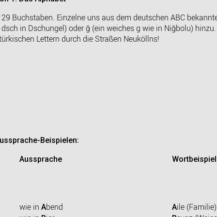
 29 Buchstaben. Einzelne uns aus dem deutschen ABC bekannte w
dsch in Dschungel) oder ğ (ein weiches g wie in Niğbolu) hinzu.
türkischen Lettern durch die Straßen Neuköllns!
Aussprache-Beispielen:
Aussprache
Wortbeispie
wie in
bend
ile (Familie)
A
A