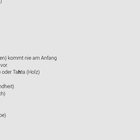
)
en) kommt nie am Anfang
vor.
) oder Ta
ta (Holz)
h
ndheit)
ch)
pe)
)