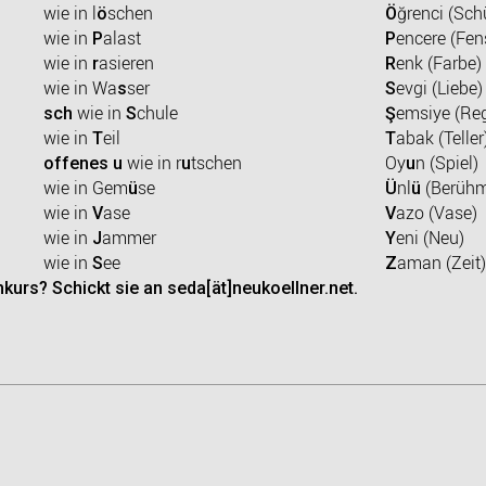
wie in l
schen
ğrenci (Sch
ö
Ö
wie in
alast
encere (Fen
P
P
wie in
asieren
enk (Farbe)
r
R
wie in Wa
ser
evgi (Liebe)
s
S
wie in
chule
emsiye (Re
sch
S
Ş
wie in
eil
abak (Teller
T
T
wie in r
tschen
Oy
n (Spiel)
offenes u
u
u
wie in Gem
se
nl
(Berühm
ü
Ü
ü
wie in
ase
azo (Vase)
V
V
wie in
ammer
eni (Neu)
J
Y
wie in
ee
aman (Zeit)
S
Z
kurs? Schickt sie an seda[ät]neukoellner.net.