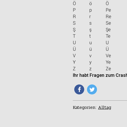
Ö
ö
Ö
P
p
Pe
R
r
Re
S
s
Se
Ş
ş
Şe
T
t
Te
U
u
U
Ü
ü
Ü
V
v
Ve
Y
y
Ye
Z
z
Ze
Ihr habt Fragen zum Crash
Kategorien:
Alltag