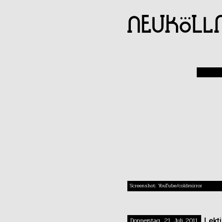
Screenshot: YouTube/coldmirror
Donnerstag, 21. Juli 2011
Lekt