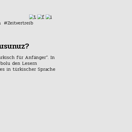
n
Zeitvertreib
musunuz?
ürkisch für Anfänger“. In
ğbolu den Lesern
es in türkischer Sprache