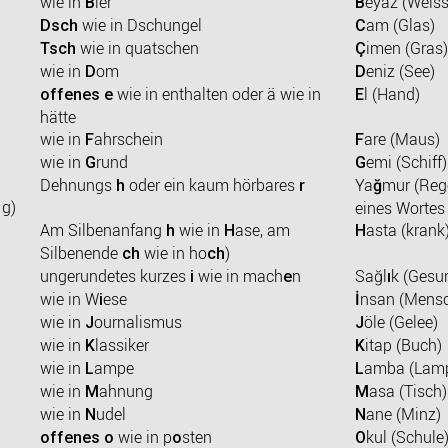
wie in
ier
eyaz (Weiss
B
B
wie in Dschungel
am (Glas)
Dsch
C
wie in quatschen
imen (Gras)
Tsch
Ç
wie in
om
eniz (See)
D
D
wie in enthalten oder ä wie in
l (Hand)
offenes e
E
hätte
wie in
ahrschein
are (Maus)
F
F
wie in
rund
emi (Schiff)
G
G
Dehnungs
oder ein kaum hörbares
Ya
mur (Reg
h
r
ğ
 g)
eines Wortes 
Am Silbenanfang
wie in
ase, am
asta (krank
h
H
H
Silbenende
wie in ho
)
ch
ch
ungerundetes kurzes
wie in mach
n
Sağl
k (Gesu
i
e
ı
wie in W
ese
nsan (Mens
i
İ
wie in
ournalismus
öle (Gelee)
J
J
wie in
lassiker
itap (Buch)
K
K
wie in
ampe
amba (Lam
L
L
wie in
ahnung
asa (Tisch)
M
M
wie in
udel
ane (Minz)
N
N
wie in p
sten
kul (Schule
offenes o
o
O