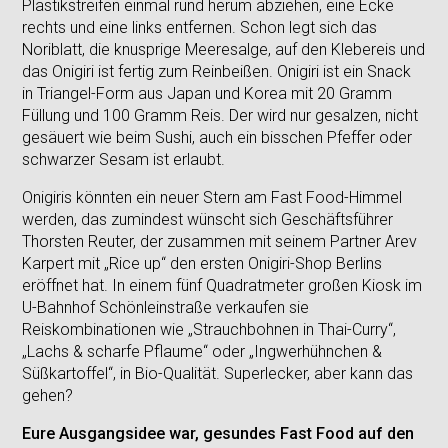
Plastikstreifen einmal rund herum abziehen, eine Ecke
rechts und eine links entfernen. Schon legt sich das
Noriblatt, die knusprige Meeresalge, auf den Klebereis und
das Onigiri ist fertig zum Reinbeißen. Onigiri ist ein Snack
in Triangel-Form aus Japan und Korea mit 20 Gramm
Füllung und 100 Gramm Reis. Der wird nur gesalzen, nicht
gesäuert wie beim Sushi, auch ein bisschen Pfeffer oder
schwarzer Sesam ist erlaubt.
Onigiris könnten ein neuer Stern am Fast Food-Himmel
werden, das zumindest wünscht sich Geschäftsführer
Thorsten Reuter, der zusammen mit seinem Partner Arev
Karpert mit „Rice up“ den ersten Onigiri-Shop Berlins
eröffnet hat. In einem fünf Quadratmeter großen Kiosk im
U-Bahnhof Schönleinstraße verkaufen sie
Reiskombinationen wie „Strauchbohnen in Thai-Curry“,
„Lachs & scharfe Pflaume“ oder „Ingwerhühnchen &
Süßkartoffel“, in Bio-Qualität. Superlecker, aber kann das
gehen?
Eure Ausgangsidee war, gesundes Fast Food auf den