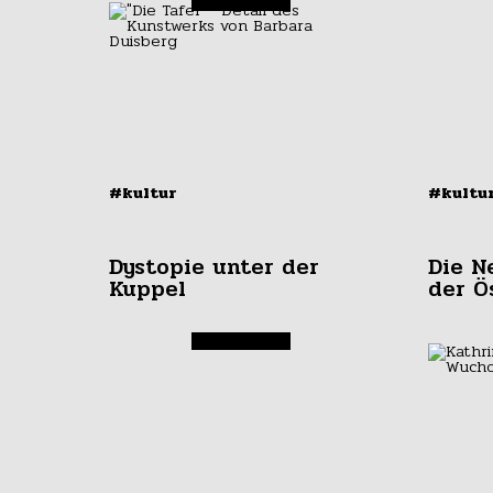
#kultur
#kultu
Dystopie unter der
Die N
Kuppel
der Ö