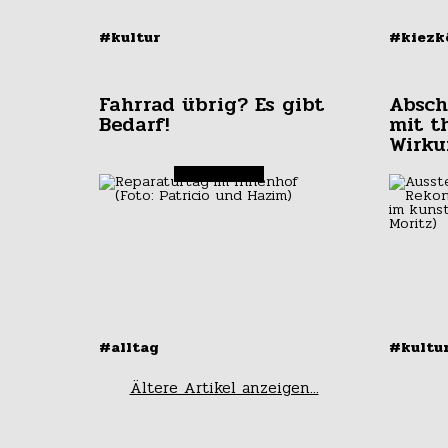
#kultur
#kiezk
Fahrrad übrig? Es gibt
Absch
Bedarf!
mit t
Wirk
#alltag
#kultu
Ältere Artikel anzeigen...