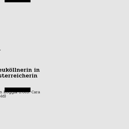
r
euköllnerin in
sterreicherin