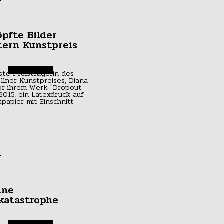
r
öpfte Bilder
tern Kunstpreis
r
ine
katastrophe