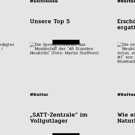
#zeitreisen
#kultu
Unsere Top 5
Ersch
ergat
#kultur
#kultu
„SATT-Zentrale“ im
Wie e
Vollgutlager
Natur