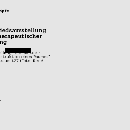
öpfe
iedsausstellung
herapeutischer
ung
r