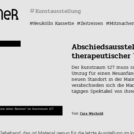
#
Neukölln Kassette
Zeitreisen
Mitmache
Abschiedsausste
therapeutischer
Der kunstraum t27 muss r
Umzug für einen Neuanfang
neuen Standort in der Main
verabschieden sich die Ma
tägigen Spektakel von ihr
ktion eines Raumes" im kunstraum t27
Text:
Cara Wuchold
Klebeband, das ist Material genug für die letzte Ausstellung im
k