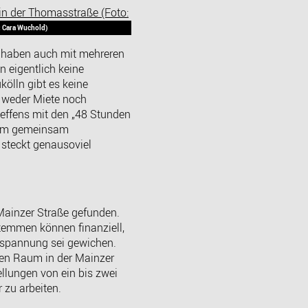
o: Cara Wuchold)
ir haben auch mit mehreren
n eigentlich keine
kölln gibt es keine
 weder Miete noch
teffens mit den „48 Stunden
, um gemeinsam
 steckt genausoviel
 Mainzer Straße gefunden.
stemmen können finanziell,
Anspannung sei gewichen.
h den Raum in der Mainzer
ellungen von ein bis zwei
 zu arbeiten.