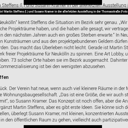
ein! Martin Steffens (l.) und Susann Kramer in der allerletzten Ausstellung in der Thomasstraße (Fot
Neukölln“ kennt Steffens die Situation im Bezirk sehr genau. „W
che Projekträume haben, und die haben alle gesagt, wir vertrage
in den nächsten Jahren auch ein großes Sterben erwarte.“ In Neu
 von Kunsträumen und aus den projektgebundenen Geldern dürfen
den. Das macht das Überleben nicht leicht. Gerade ist Martin S
erk freier Projekträume für Neukölln zu spinnen. Eine Art Lobby
iben. 73 solcher Orte haben sie im Bezirk ausgemacht. Dahinter
 Kommerzialisierung ist bei den wenigsten abzusehen.
ffen
ück. Der Verein hat neue, wenn auch viel kleinere Räume in der
che Wohnungsbaugesellschaft. „Das ist eine Größe, die wir auch 
mit“, so Susann Kramer. Das Konzept ist noch offen, aber die 
 ergänzt Martin Steffens, aber es gibt erste Ideen. Sie könne sic
llen, überlegt Susann Kramer, mit kleinen, konzentrierten Ausst
in den öffentlichen Raum zu gehen, vielleicht auch partizipativer