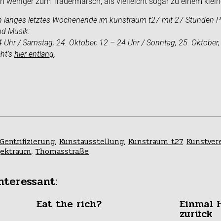
h weniger zum Trauermarsch, als vielleicht sogar zu einem klei
in langes letztes Wochenende im kunstraum t27 mit 27 Stunden 
nd Musik:
24 Uhr / Samstag, 24. Oktober, 12 – 24 Uhr / Sonntag, 25. Oktober
ht’s
hier entlang
.
Gentrifizierung
,
Kunstausstellung
,
Kunstraum t27
,
Kunstver
jektraum
,
Thomasstraße
nteressant:
Eat the rich?
Einmal 
zurück