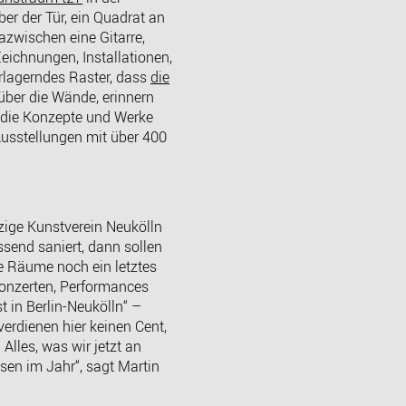
er der Tür, ein Quadrat an
azwischen eine Gitarre,
Zeichnungen, Installationen,
erlagerndes Raster, dass
die
über die Wände, erinnern
n die Konzepte und Werke
Ausstellungen mit über 400
zige Kunstverein Neukölln
send saniert, dann sollen
e Räume noch ein letztes
Konzerten, Performances
in Berlin-Neukölln“ –
verdienen hier keinen Cent,
lles, was wir jetzt an
en im Jahr“, sagt Martin