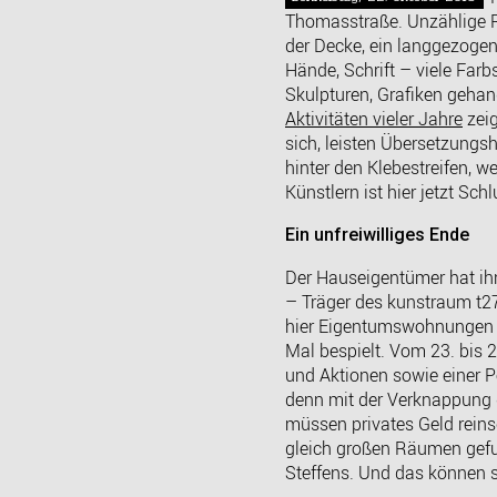
Thomasstraße. Unzählige Re
der Decke, ein langgezogen
Hände, Schrift – viele Farb
Skulpturen, Grafiken gehan
Aktivitäten vieler Jahre
zeig
sich, leisten Übersetzungs
hinter den Klebestreifen,
Künstlern ist hier jetzt Schl
Ein unfreiwilliges Ende
Der Hauseigentümer hat ihn
– Träger des kunstraum t2
hier Eigentumswohnungen e
Mal bespielt. Vom 23. bis 
und Aktionen sowie einer 
denn mit der Verknappung gü
müssen privates Geld reins
gleich großen Räumen gefu
Steffens. Und das können si