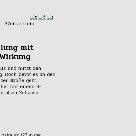
n
Zeitvertreib
llung mit
 Wirkung
aus und nutzt den
. Doch bevor es an den
zer Straße geht,
cher mit einem 3-
em alten Zuhause.
unstraum t27
in der