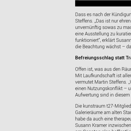
Dass es nach der Kündigung 
Steffens. „Das ist nur ehrena
unvernünftig sowas zu mach
eine Ausstellung zu kurati
funktioniert“, erklärt Susa
die Beachtung wächst – das
Befreiungsschlag statt T
Offen ist, was aus den Räu
Mit Laufkundschaft ist alle
vermutet Martin Steffens.
einen Nutzungskonflikt – un
Aufwertung sind in diesem
Die kunstraum t27-Mitglie
Galerieräume am alten Stan
habe da auch eine therapeu
Susann Kramer inzwischen