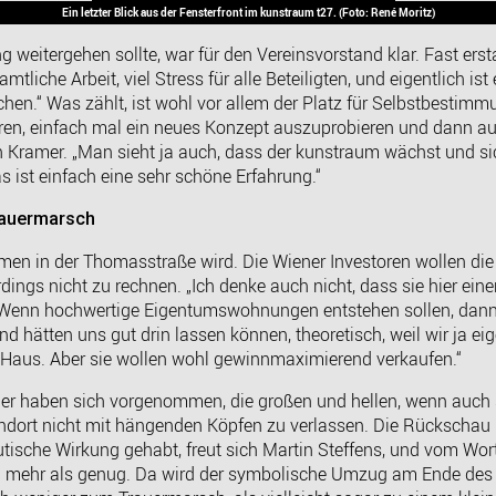
Ein letzter Blick aus der Fensterfront im kunstraum t27. (Foto: René Moritz)
weitergehen sollte, war für den Vereinsvorstand klar. Fast erst
mtliche Arbeit, viel Stress für alle Beteiligten, und eigentlich ist
en.“ Was zählt, ist wohl vor allem der Platz für Selbstbestimmu
eren, einfach mal ein neues Konzept auszuprobieren und dann a
nn Kramer. „Man sieht ja auch, dass der kunstraum wächst und sic
 ist einfach eine sehr schöne Erfahrung.“
rauermarsch
men in der Thomasstraße wird. Die Wiener Investoren wollen di
rdings nicht zu rechnen. „Ich denke auch nicht, dass sie hier ein
 „Wenn hochwertige Eigentumswohnungen entstehen sollen, dan
d hätten uns gut drin lassen können, theoretisch, weil wir ja ei
 Haus. Aber sie wollen wohl gewinnmaximierend verkaufen.“
der haben sich vorgenommen, die großen und hellen, wenn auch 
dort nicht mit hängenden Köpfen zu verlassen. Die Rückschau i
tische Wirkung gehabt, freut sich Martin Steffens, und vom Wor
 mehr als genug. Da wird der symbolische Umzug am Ende des