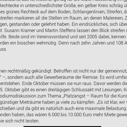
chtecke in unterschiedlichster Größe, ein gelber Kreis schräg üb
es grünes Rechteck auf dem Boden, Schlangenlinien, Streifen, d
streifen markieren all die Stellen im Raum, an denen Malereien, 
gen, gestanden oder gelehnt haben. Ein eindrückliches, sich üb
t. Susann Kramer und Martin Steffens lassen den Blick streifen 
hilfe. Beide sind im Vereinsvorstand und seit 2005 dabei, kenne
 werden ein bisschen wehmütig. Denn nach zehn Jahren und 108 
uss.
en rechtmäßig gekündigt. Betroffen ist nicht nur der gemeinnüt
7 –, sondern auch alle Gewerberäume der Remise. Es wird umfas
ntstehen. Ende Oktober müssen sie nun raus. Davor werden di
25. Oktober gibt es einen dreitägigen Schlussakt mit Lesungen, 
Podiumsdiskussion zum Thema „Platzangst – Raum für die Kunst 
nstiger Mieträume haben ja viele zu kämpfen. „Es ist klar, wir 
chießen und da gibt es natürlich auch eine maximale Belastung. A
nden haben, das wären 6.000 bis 10.000 Euro mehr Miete gewes
e sich nicht leisten.