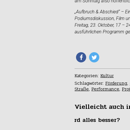
am Sonntag also hoffentlic
„Aufbruch & Abschied“ – E
Podiumsdiskussion, Film u
Freitag, 23. Oktober, 17 – 
ausführlichen Programm ge
Kategorien:
Kultur
Schlagwörter:
Förderung
,
Straße
,
Performance
,
Pro
Vielleicht auch i
Wird alles besser?