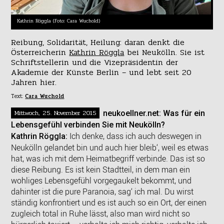
Kathrin Röggla (Foto: Cara Wuchold)
Reibung, Solidarität, Heilung: daran denkt die
Österreicherin
Kathrin Röggla
bei Neukölln. Sie ist
Schriftstellerin und die Vizepräsidentin der
Akademie der Künste Berlin – und lebt seit 20
Jahren hier.
Text:
Cara Wuchold
Mittwoch, 25. November 2015
neukoellner.net: Was für ein
Lebensgefühl verbinden Sie mit Neukölln?
Ich denke, dass ich auch deswegen in
Kathrin Röggla:
Neukölln gelandet bin und auch hier bleib‘, weil es etwas
hat, was ich mit dem Heimatbegriff verbinde. Das ist so
diese Reibung. Es ist kein Stadtteil, in dem man ein
wohliges Lebensgefühl vorgegaukelt bekommt, und
dahinter ist die pure Paranoia, sag‘ ich mal. Du wirst
ständig konfrontiert und es ist auch so ein Ort, der einen
zugleich total in Ruhe lässt, also man wird nicht so