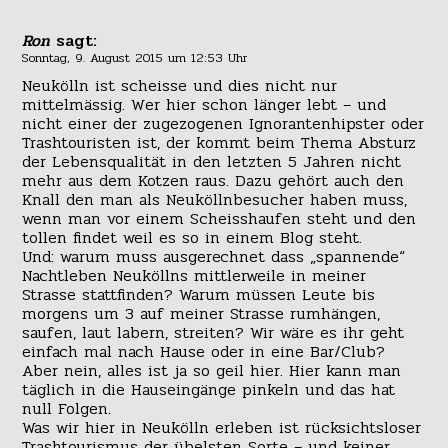
Ron
sagt:
Sonntag, 9. August 2015 um 12:53 Uhr
Neukölln ist scheisse und dies nicht nur
mittelmässig. Wer hier schon länger lebt – und
nicht einer der zugezogenen Ignorantenhipster oder
Trashtouristen ist, der kommt beim Thema Absturz
der Lebensqualität in den letzten 5 Jahren nicht
mehr aus dem Kotzen raus. Dazu gehört auch den
Knall den man als Neuköllnbesucher haben muss,
wenn man vor einem Scheisshaufen steht und den
tollen findet weil es so in einem Blog steht.
Und: warum muss ausgerechnet dass „spannende“
Nachtleben Neuköllns mittlerweile in meiner
Strasse stattfinden? Warum müssen Leute bis
morgens um 3 auf meiner Strasse rumhängen,
saufen, laut labern, streiten? Wir wäre es ihr geht
einfach mal nach Hause oder in eine Bar/Club?
Aber nein, alles ist ja so geil hier. Hier kann man
täglich in die Hauseingänge pinkeln und das hat
null Folgen.
Was wir hier in Neukölln erleben ist rücksichtsloser
Trashtourismus der übelsten Sorte – und keiner