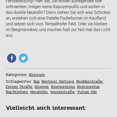
Fehlbesetzung? Herr Ide, Sie wollen aufregendes Bier
schmecken, mögen keine Kapuzenpullis und wollen in
das dunkle Neukölln? Dann ziehen Sie sich was Schickes
an, erstehen sich eine Palette Paderborner im Kaufland
und setzen sich vors Tempelhofer Feld. Oder sie bleiben
im Bergmannkiez und machen halt zur Not mal das Licht
aus.
Kategorien:
Konsum
Schlagwörter:
Bar
,
Berliner Zeitung
,
Boddinstraße
,
Emser Straße
,
Kneipe
,
Kneipentour
,
Kommentar
,
Nachtleben
,
Neukölln
,
Weserstraße
,
Yulian Ide
Vielleicht auch interessant: