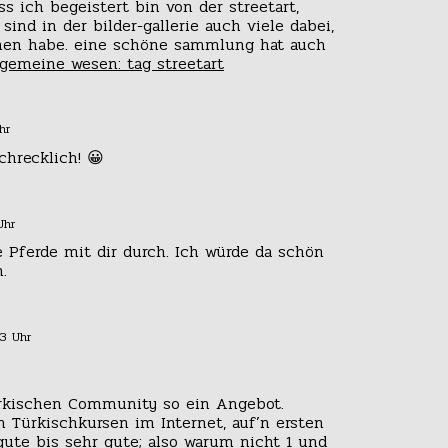
s ich begeistert bin von der streetart,
sind in der bilder-gallerie auch viele dabei,
ehen habe. eine schöne sammlung hat auch
gemeine wesen: tag streetart
hr
chrecklich! 😀
Uhr
e Pferde mit dir durch. Ich würde da schön
.
03 Uhr
ürkischen Community so ein Angebot.
n Türkischkursen im Internet, auf’n ersten
gute bis sehr gute; also warum nicht 1 und