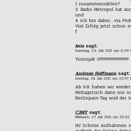
1 zusammenzählen?
3. Radio Metropol hat au
und
4. ich bin dabei….via Pod
Viel Erfolg jetzt schon 
f
kela
sagt:
Samstag, 23. Juli 2011 um 11:56 
Yumuşak G!!!!!!!!!!!!!!!!!!!!!!!!!!!!!!!!!
Andreas Hoffmann
sagt:
Sonntag, 24. Juli 2011 um 22:07 
Ab 9.8. haben wir wieder
Mittagstisch dann nur no
Berlinpass-Tag wird der 
C3MY
sagt:
Mittwoch, 27. Juli 2011 um 20:32
Hi! Schöne Aufnahmen vo
Auftritt der Polizei dok