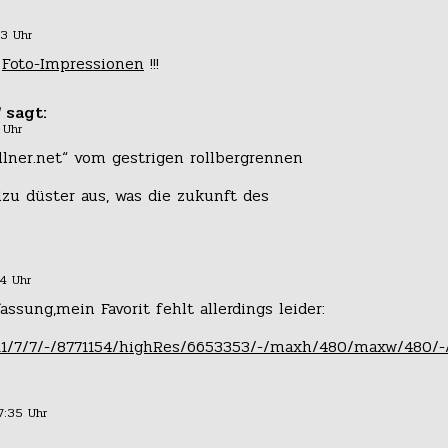
03 Uhr
r
Foto-Impressionen
!!!
sagt:
 Uhr
llner.net“ vom gestrigen rollbergrennen
llzu düster aus, was die zukunft des
14 Uhr
ung,mein Favorit fehlt allerdings leider:
11/7/7/-/8771154/highRes/6653353/-/maxh/480/maxw/480/-/
7:35 Uhr