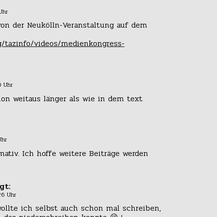
Uhr
 von der Neukölln-Veranstaltung auf dem
ng/tazinfo/videos/medienkongress-
0 Uhr
hon weitaus länger als wie in dem text
Uhr
rmativ. Ich hoffe weitere Beiträge werden
gt:
26 Uhr
ollte ich selbst auch schon mal schreiben,