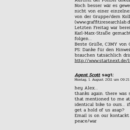
Noch besser wär es gewe
nicht von einer einzeln
von der Gruppe/dem Koll
(www.graffitiresearchlab.d
Letzten Freitag war berei
Karl-Marx-Straße gemac
folgen…
Beste Grüße, C3MY von
PS: Danke für den Hinwe
brauchen tatsächlich dr
http://www.startnext.de/l
Agent Scott
sagt:
Montag, 1. August 2011 um 09:21
hey Alex…
thanks again. there was
that mentioned to me at
identical bike to ours… 
get a hold of us asap?
Email is on our kontack
peace/war