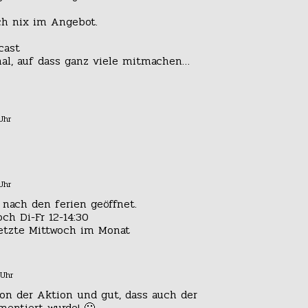
ch nix im Angebot.
cast
mal, auf dass ganz viele mitmachen…
Uhr
Uhr
 nach den ferien geöffnet.
ch Di-Fr 12-14:30
letzte Mittwoch im Monat
 Uhr
n der Aktion und gut, dass auch der
umentiert wurde! 🙂