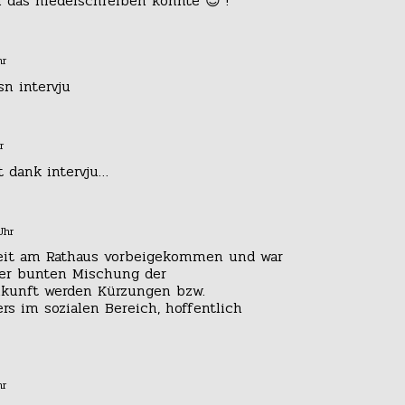
 das niederschreiben konnte 😉 !
hr
isn intervju
r
t dank intervju…
Uhr
 Zeit am Rathaus vorbeigekommen und war
der bunten Mischung der
ukunft werden Kürzungen bzw.
s im sozialen Bereich, hoffentlich
hr