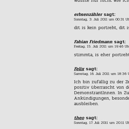
wusste nur nicht wie ich
erbsenzähler
sagt:
Sonntag, 3. Juli 2011 um 00:31 U
dit is kein portreht, dit 
Fabian Friedmann
sagt:
Freitag, 15. Juli 2011 um 19:46 Uh
stimmta, is eher portreh
Felix
sagt:
Samstag, 16. Juli 2011 um 18:36 
Ich bin zufällig zu der
positiv überrascht von 
DemonstrantInnen. In Z
Ankündigungen, besonder
ausbleiben.
theo
sagt:
Sonntag, 17. Juli 2011 um 20:11 U