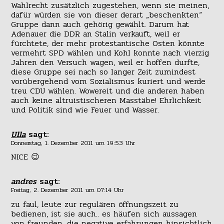
Wahlrecht zusätzlich zugestehen, wenn sie meinen,
dafür würden sie von dieser derart „beschenkten“
Gruppe dann auch gehörig gewählt. Darum hat
Adenauer die DDR an Stalin verkauft, weil er
fürchtete, der mehr protestantische Osten könnte
vermehrt SPD wählen und Kohl konnte nach vierzig
Jahren den Versuch wagen, weil er hoffen durfte,
diese Gruppe sei nach so langer Zeit zumindest
vorübergehend vom Sozialismus kuriert und werde
treu CDU wählen. Wowereit und die anderen haben
auch keine altruistischeren Masstäbe! Ehrlichkeit
und Politik sind wie Feuer und Wasser.
Ulla
sagt:
Donnerstag, 1. Dezember 2011 um 19:53 Uhr
NICE 😉
andres
sagt:
Freitag, 2. Dezember 2011 um 07:14 Uhr
zu faul, leute zur regulären öffnungszeit zu
bedienen, ist sie auch.. es häufen sich aussagen
von freunden, die negative erfahrungen hinsichtlich