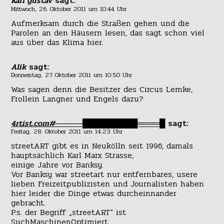
karl gustav
sagt:
Mittwoch, 26. Oktober 2011 um 10:44 Uhr
Aufmerksam durch die Straßen gehen und die
Parolen an den Häusern lesen, das sagt schon viel
aus über das Klima hier.
Alik
sagt:
Donnerstag, 27. Oktober 2011 um 10:50 Uhr
Was sagen denn die Besitzer des Circus Lemke,
Frollein Langner und Engels dazu?
4rtist.com#─────██████████════█
sagt:
Freitag, 28. Oktober 2011 um 14:23 Uhr
streetART gibt es in Neukölln seit 1996, damals
hauptsächlich Karl Marx Strasse,
einige Jahre vor Banksy.
Vor Banksy war streetart nur entfernbares, usere
lieben Freizeitpublizisten und Journalisten haben
hier leider die Dinge etwas durcheinnander
gebracht.
P.s. der Begriff „streetART“ ist
SuchMaschinenOptimiert