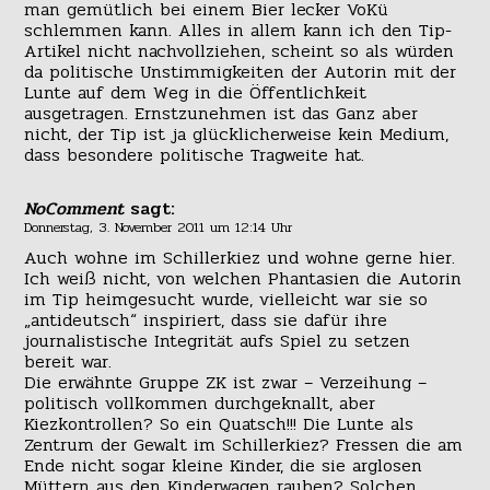
man gemütlich bei einem Bier lecker VoKü
schlemmen kann. Alles in allem kann ich den Tip-
Artikel nicht nachvollziehen, scheint so als würden
da politische Unstimmigkeiten der Autorin mit der
Lunte auf dem Weg in die Öffentlichkeit
ausgetragen. Ernstzunehmen ist das Ganz aber
nicht, der Tip ist ja glücklicherweise kein Medium,
dass besondere politische Tragweite hat.
NoComment
sagt:
Donnerstag, 3. November 2011 um 12:14 Uhr
Auch wohne im Schillerkiez und wohne gerne hier.
Ich weiß nicht, von welchen Phantasien die Autorin
im Tip heimgesucht wurde, vielleicht war sie so
„antideutsch“ inspiriert, dass sie dafür ihre
journalistische Integrität aufs Spiel zu setzen
bereit war.
Die erwähnte Gruppe ZK ist zwar – Verzeihung –
politisch vollkommen durchgeknallt, aber
Kiezkontrollen? So ein Quatsch!!! Die Lunte als
Zentrum der Gewalt im Schillerkiez? Fressen die am
Ende nicht sogar kleine Kinder, die sie arglosen
Müttern aus den Kinderwagen rauben? Solchen