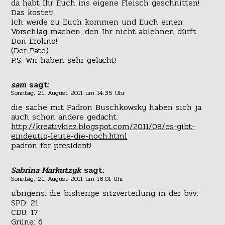
da habt Ihr Euch ins eigene Fleisch geschnitten!
Das kostet!
Ich werde zu Euch kommen und Euch einen
Vorschlag machen, den Ihr nicht ablehnen dürft.
Don Erolino!
(Der Pate)
P.S. Wir haben sehr gelacht!
sam
sagt:
Sonntag, 21. August 2011 um 14:35 Uhr
die sache mit Padron Buschkowsky haben sich ja
auch schon andere gedacht:
http://kreativkiez.blogspot.com/2011/08/es-gibt-
eindeutig-leute-die-noch.html
padron for president!
Sabrina Markutzyk
sagt:
Sonntag, 21. August 2011 um 18:01 Uhr
übrigens: die bisherige sitzverteilung in der bvv:
SPD: 21
CDU: 17
Grüne: 6