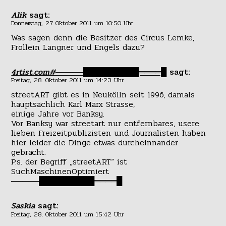
Alik
sagt:
Donnerstag, 27. Oktober 2011 um 10:50 Uhr
Was sagen denn die Besitzer des Circus Lemke,
Frollein Langner und Engels dazu?
4rtist.com#─────██████████════█
sagt:
Freitag, 28. Oktober 2011 um 14:23 Uhr
streetART gibt es in Neukölln seit 1996, damals
hauptsächlich Karl Marx Strasse,
einige Jahre vor Banksy.
Vor Banksy war streetart nur entfernbares, usere
lieben Freizeitpublizisten und Journalisten haben
hier leider die Dinge etwas durcheinnander
gebracht.
P.s. der Begriff „streetART“ ist
SuchMaschinenOptimiert
─────██████████════█
Saskia
sagt:
Freitag, 28. Oktober 2011 um 15:42 Uhr