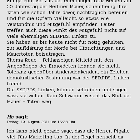
Einige Politiker aus der ehemaligen DDR werden am
50 Jahrestag der Berliner Mauer, scheinheilig ihre
Taten wie schon Jahre davor, nachträglich bereuen
und für die Opfern vielleicht so etwas wie
Verständnis und Mitgefühl empfinden. Leiter
treffen auch diese Punkt des Mitgefühl nicht auf
viele ehemaligen SED,PDS, Linken zu.
Sie haben es bis heute nicht für nötig gehalten,
zur Aufklärung der Morde bei Hinrichtungen und
Mauertoten beizutragen.
Thema Reue – Fehlanzeigen Mitleid mit den
Angehörigen der Ermordeten kennen sie nicht,
Toleranz gegenüber Andersdenkenden, ein Zeichen
demokratischer Gesinnung war der SED,PDS, Linken
fremd.
Die SED,PDS, Linken, können schreiben und sagen
wass sie wollen: Kein Schwamm wischt das Blut der
Mauer – Toten weg.
Mo
sagt:
Freitag, 19. August 2011 um 15:28 Uhr
Ich kann nicht gerade sage, dass die Herren Pigalle
viel fürs Marketing tun. In der Regel herrscht da