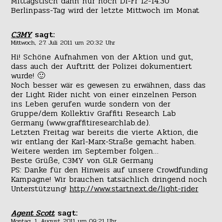
Mittagstisch dann nur noch Di-Fr 12-14:30
Berlinpass-Tag wird der letzte Mittwoch im Monat
C3MY
sagt:
Mittwoch, 27. Juli 2011 um 20:32 Uhr
Hi! Schöne Aufnahmen von der Aktion und gut,
dass auch der Auftritt der Polizei dokumentiert
wurde! 🙂
Noch besser wär es gewesen zu erwähnen, dass das
der Light Rider nicht von einer einzelnen Person
ins Leben gerufen wurde sondern von der
Gruppe/dem Kollektiv Graffiti Research Lab
Germany (www.graffitiresearchlab.de).
Letzten Freitag war bereits die vierte Aktion, die
wir entlang der Karl-Marx-Straße gemacht haben.
Weitere werden im September folgen…
Beste Grüße, C3MY von GLR Germany
PS: Danke für den Hinweis auf unsere Crowdfunding
Kampagne! Wir brauchen tatsächlich dringend noch
Unterstützung!
http://www.startnext.de/light-rider
Agent Scott
sagt:
Montag, 1. August 2011 um 09:21 Uhr