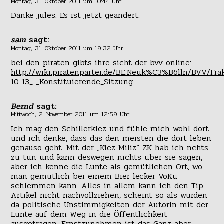
Montag, 31. Oktober 2011 um 10:44 Uhr
Danke jules. Es ist jetzt geändert.
sam
sagt:
Montag, 31. Oktober 2011 um 19:32 Uhr
bei den piraten gibts ihre sicht der bvv online:
http://wiki.piratenpartei.de/BE:Neuk%C3%B6lln/BVV/Frak
10-13_-_Konstituierende_Sitzung
Bernd
sagt:
Mittwoch, 2. November 2011 um 12:59 Uhr
Ich mag den Schillerkiez und fühle mich wohl dort
und ich denke, dass das den meisten die dort leben
genauso geht. Mit der „Kiez-Miliz“ ZK hab ich nchts
zu tun und kann deswegen nichts über sie sagen,
aber ich kenne die Lunte als gemütlichen Ort, wo
man gemütlich bei einem Bier lecker VoKü
schlemmen kann. Alles in allem kann ich den Tip-
Artikel nicht nachvollziehen, scheint so als würden
da politische Unstimmigkeiten der Autorin mit der
Lunte auf dem Weg in die Öffentlichkeit
ausgetragen. Ernstzunehmen ist das Ganz aber