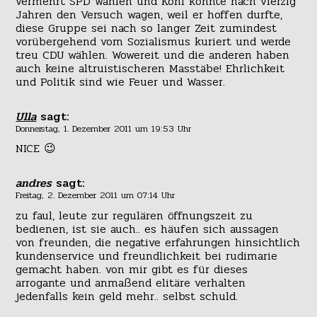
vermehrt SPD wählen und Kohl konnte nach vierzig
Jahren den Versuch wagen, weil er hoffen durfte,
diese Gruppe sei nach so langer Zeit zumindest
vorübergehend vom Sozialismus kuriert und werde
treu CDU wählen. Wowereit und die anderen haben
auch keine altruistischeren Masstäbe! Ehrlichkeit
und Politik sind wie Feuer und Wasser.
Ulla
sagt:
Donnerstag, 1. Dezember 2011 um 19:53 Uhr
NICE 😉
andres
sagt:
Freitag, 2. Dezember 2011 um 07:14 Uhr
zu faul, leute zur regulären öffnungszeit zu
bedienen, ist sie auch.. es häufen sich aussagen
von freunden, die negative erfahrungen hinsichtlich
kundenservice und freundlichkeit bei rudimarie
gemacht haben. von mir gibt es für dieses
arrogante und anmaßend elitäre verhalten
jedenfalls kein geld mehr.. selbst schuld.