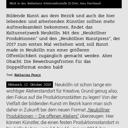
Blick in das Atelierhaus Schönstedtstraße 13 (Foto: Jens Ferchland)
Bildende Kunst aus dem Bezirk und auch die hier
lebenden und arbeitenden Künstler sollten mehr
Aufmerksamkeit bekommen, findet das
Kulturnetzwerk Neukölln. Mit den
„Neuköllner
Produktionen“ und den „Neuköllner Kunstpreis“, der
2017 zum ersten Mal verliehen wird, soll Kunst
made in Neukölln nun einer größeren
Öffentlichkeit zugänglich gemacht werden.
Aber
Obacht: Die Bewerbungsfristen für das
Doppelformat enden bald!
Text:
Katharina Pencz
Neukölln ist schon lange ein
Mittwoch, 12. Oktober 2016
wichtiger Atelierstandort für Kreative, Grund genug also,
den Fokus auf die Produktionsstätten zu legen! Von der
Vielfalt der bildenden Kunst im Bezirk kann man sich
daher in Zukunft bei dem neuen Format
„Neuköllner
Produktionen – Die offenen Ateliers“
überzeugen. Hier
können Künstler, die einen festen Produktionsstandort in