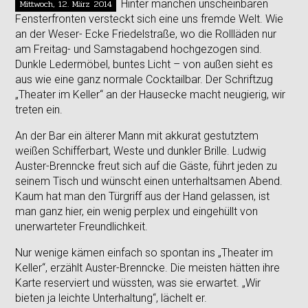
Mittwoch, 12. März 2014
Hinter manchen unscheinbaren
Fensterfronten versteckt sich eine uns fremde Welt. Wie
an der Weser- Ecke Friedelstraße, wo die Rollläden nur
am Freitag- und Samstagabend hochgezogen sind.
Dunkle Ledermöbel, buntes Licht – von außen sieht es
aus wie eine ganz normale Cocktailbar. Der Schriftzug
„Theater im Keller“ an der Hausecke macht neugierig, wir
treten ein.
An der Bar ein älterer Mann mit akkurat gestutztem
weißen Schifferbart, Weste und dunkler Brille. Ludwig
Auster-Brenncke freut sich auf die Gäste, führt jeden zu
seinem Tisch und wünscht einen unterhaltsamen Abend.
Kaum hat man den Türgriff aus der Hand gelassen, ist
man ganz hier, ein wenig perplex und eingehüllt von
unerwarteter Freundlichkeit.
Nur wenige kämen einfach so spontan ins „Theater im
Keller“, erzählt Auster-Brenncke. Die meisten hätten ihre
Karte reserviert und wüssten, was sie erwartet. „Wir
bieten ja leichte Unterhaltung“, lächelt er.