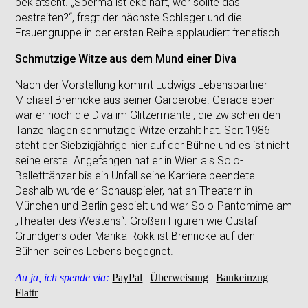
beklatscht. „Sperma ist ekelhaft, wer sollte das
bestreiten?“, fragt der nächste Schlager und die
Frauengruppe in der ersten Reihe applaudiert frenetisch.
Schmutzige Witze aus dem Mund einer Diva
Nach der Vorstellung kommt Ludwigs Lebenspartner
Michael Brenncke aus seiner Garderobe. Gerade eben
war er noch die Diva im Glitzermantel, die zwischen den
Tanzeinlagen schmutzige Witze erzählt hat. Seit 1986
steht der Siebzigjährige hier auf der Bühne und es ist nicht
seine erste. Angefangen hat er in Wien als Solo-
Balletttänzer bis ein Unfall seine Karriere beendete.
Deshalb wurde er Schauspieler, hat an Theatern in
München und Berlin gespielt und war Solo-Pantomime am
„Theater des Westens“. Großen Figuren wie Gustaf
Gründgens oder Marika Rökk ist Brenncke auf den
Bühnen seines Lebens begegnet.
Au ja, ich spende via:
PayPal
|
Überweisung
|
Bankeinzug
|
Flattr