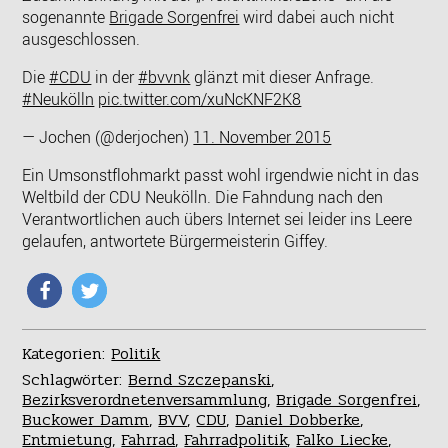
sogenannte
Brigade Sorgenfrei
wird dabei auch nicht
ausgeschlossen.
Die
#CDU
in der
#bvvnk
glänzt mit dieser Anfrage.
#Neukölln
pic.twitter.com/xuNcKNF2K8
— Jochen (@derjochen)
11. November 2015
Ein Umsonstflohmarkt passt wohl irgendwie nicht in das
Weltbild der CDU Neukölln. Die Fahndung nach den
Verantwortlichen auch übers Internet sei leider ins Leere
gelaufen, antwortete Bürgermeisterin Giffey.
Kategorien:
Politik
Schlagwörter:
Bernd Szczepanski
,
Bezirksverordnetenversammlung
,
Brigade Sorgenfrei
,
Buckower Damm
,
BVV
,
CDU
,
Daniel Dobberke
,
Entmietung
,
Fahrrad
,
Fahrradpolitik
,
Falko Liecke
,