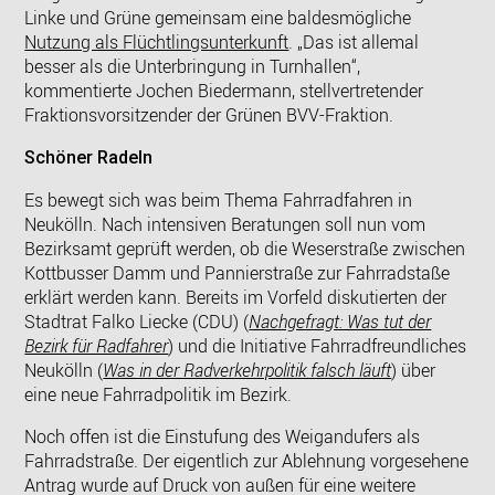
Linke und Grüne gemeinsam eine baldesmögliche
Nutzung als Flüchtlingsunterkunft
. „Das ist allemal
besser als die Unterbringung in Turnhallen“,
kommentierte Jochen Biedermann, stellvertretender
Fraktionsvorsitzender der Grünen BVV-Fraktion.
Schöner Radeln
Es bewegt sich was beim Thema Fahrradfahren in
Neukölln. Nach intensiven Beratungen soll nun vom
Bezirksamt geprüft werden, ob die Weserstraße zwischen
Kottbusser Damm und Pannierstraße zur Fahrradstaße
erklärt werden kann. Bereits im Vorfeld diskutierten der
Stadtrat Falko Liecke (CDU) (
Nachgefragt: Was tut der
Bezirk für Radfahrer
) und die Initiative Fahrradfreundliches
Neukölln (
Was in der Radverkehrpolitik falsch läuft
) über
eine neue Fahrradpolitik im Bezirk.
Noch offen ist die Einstufung des Weigandufers als
Fahrradstraße. Der eigentlich zur Ablehnung vorgesehene
Antrag wurde auf Druck von außen für eine weitere