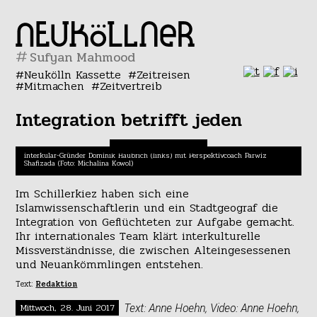
#
Neukölln Kassette
Zeitreisen
Mitmachen
Zeitvertreib
Integration betrifft jeden
interkular-Gründer Dominik Haubrich (links) mit Perspektivcoach Parwiz
Shafizada (Foto: Michalina Kowol)
Im Schillerkiez haben sich eine
Islamwissenschaftlerin und ein Stadtgeograf die
Integration von Geflüchteten zur Aufgabe gemacht.
Ihr internationales Team klärt interkulturelle
Missverständnisse, die zwischen Alteingesessenen
und Neuankömmlingen entstehen.
Text:
Redaktion
Text: Anne Hoehn, Video: Anne Hoehn,
Mittwoch, 28. Juni 2017