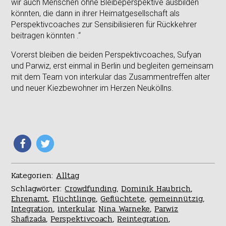
wir auch Menschen ohne Bleibeperspektive ausbilden
könnten, die dann in ihrer Heimatgesellschaft als
Perspektivcoaches zur Sensibilisieren für Rückkehrer
beitragen könnten .“
Vorerst bleiben die beiden Perspektivcoaches, Sufyan
und Parwiz, erst einmal in Berlin und begleiten gemeinsam
mit dem Team von interkular das Zusammentreffen alter
und neuer Kiezbewohner im Herzen Neuköllns.
Kategorien:
Alltag
Schlagwörter:
Crowdfunding
,
Dominik Haubrich
,
Ehrenamt
,
Flüchtlinge
,
Geflüchtete
,
gemeinnützig
,
Integration
,
interkular
,
Nina Warneke
,
Parwiz
Shafizada
,
Perspektivcoach
,
Reintegration
,