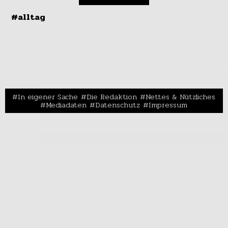
#alltag
In eigener Sache
Die Redaktion
Nettes & Nützliches
Mediadaten
Datenschutz
Impressum