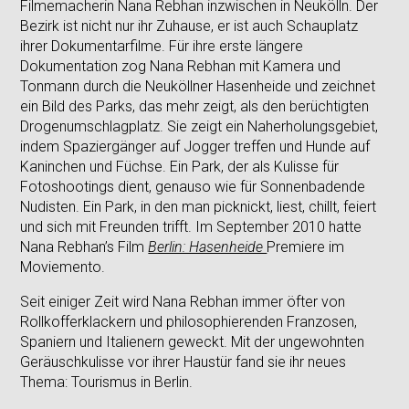
Filmemacherin Nana Rebhan inzwischen in Neukölln. Der
Bezirk ist nicht nur ihr Zuhause, er ist auch Schauplatz
ihrer Dokumentarfilme. Für ihre erste längere
Dokumentation zog Nana Rebhan mit Kamera und
Tonmann durch die Neuköllner Hasenheide und zeichnet
ein Bild des Parks, das mehr zeigt, als den berüchtigten
Drogenumschlagplatz. Sie zeigt ein Naherholungsgebiet,
indem Spaziergänger auf Jogger treffen und Hunde auf
Kaninchen und Füchse. Ein Park, der als Kulisse für
Fotoshootings dient, genauso wie für Sonnenbadende
Nudisten. Ein Park, in den man picknickt, liest, chillt, feiert
und sich mit Freunden trifft. Im September 2010 hatte
Nana Rebhan’s Film
Berlin: Hasenheide
Premiere im
Moviemento.
Seit einiger Zeit wird Nana Rebhan immer öfter von
Rollkofferklackern und philosophierenden Franzosen,
Spaniern und Italienern geweckt. Mit der ungewohnten
Geräuschkulisse vor ihrer Haustür fand sie ihr neues
Thema: Tourismus in Berlin.