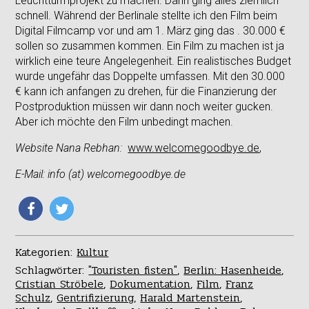
Leuchtturmprojekt zu machen. Dann ging alles ziemlich
schnell. Während der Berlinale stellte ich den Film beim
Digital Filmcamp vor und am 1. März ging das . 30.000 €
sollen so zusammen kommen. Ein Film zu machen ist ja
wirklich eine teure Angelegenheit. Ein realistisches Budget
wurde ungefähr das Doppelte umfassen. Mit den 30.000
€ kann ich anfangen zu drehen, für die Finanzierung der
Postproduktion müssen wir dann noch weiter gucken.
Aber ich möchte den Film unbedingt machen.
Website Nana Rebhan:
www.welcomegoodbye.de
,
E-Mail: info (at) welcomegoodbye.de
Kategorien:
Kultur
Schlagwörter:
"Touristen fisten"
,
Berlin: Hasenheide
,
Cristian Ströbele
,
Dokumentation
,
Film
,
Franz
Schulz
,
Gentrifizierung
,
Harald Martenstein
,