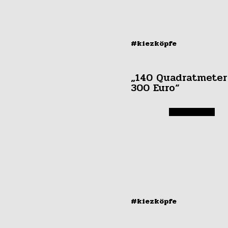
#kiezköpfe
„140 Quadratmeter
300 Euro“
#kiezköpfe