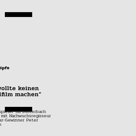
öpfe
wollte keinen
lfilm machen“