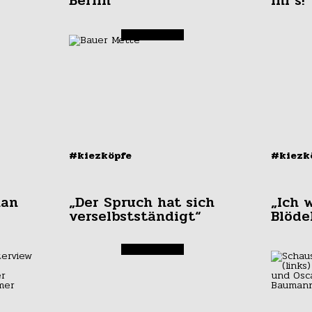
Berlin
ihr’s!“
#kiezköpfe
#kiezk
man
„Der Spruch hat sich
„Ich 
verselbstständigt“
Blöde