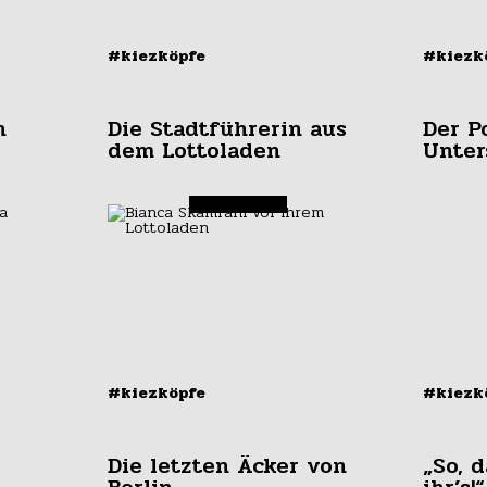
#kiezköpfe
#kiezk
n
Die Stadtführerin aus
Der P
dem Lottoladen
Unter
#kiezköpfe
#kiezk
Die letzten Äcker von
„So, d