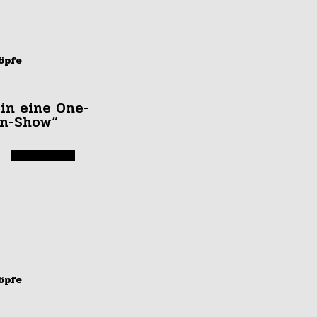
öpfe
bin eine One-
n-Show“
öpfe