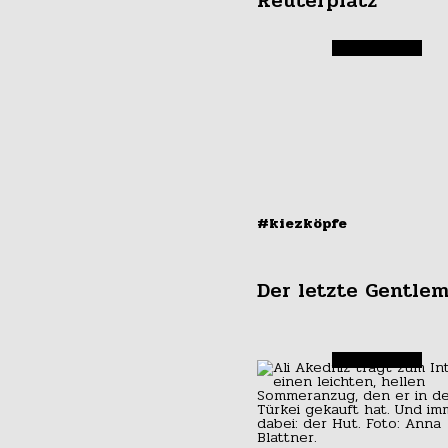
Reuterplatz
#kiezköpfe
Der letzte Gentle