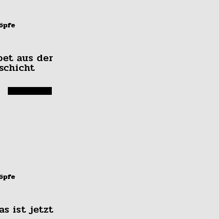
öpfe
oet aus der
schicht
öpfe
as ist jetzt