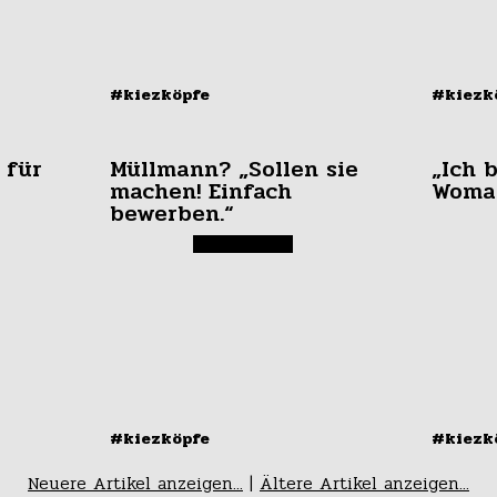
#kiezköpfe
#kiezk
 für
Müllmann? „Sollen sie
„Ich 
machen! Einfach
Woma
bewerben.“
#kiezköpfe
#kiezk
Neuere Artikel anzeigen...
|
Ältere Artikel anzeigen...