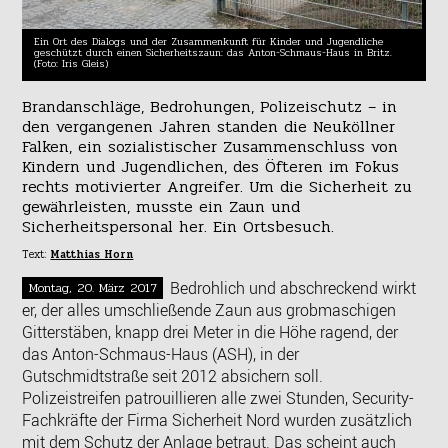
Ein Ort des Dialogs und der Zusammenkunft für Kinder und Jugendliche
geschützt durch einen Sicherheitszaun: das Anton-Schmaus-Haus in Britz.
(Foto: Iris Gleis)
Brandanschläge, Bedrohungen, Polizeischutz – in
den vergangenen Jahren standen die Neuköllner
Falken, ein sozialistischer Zusammenschluss von
Kindern und Jugendlichen, des Öfteren im Fokus
rechts motivierter Angreifer. Um die Sicherheit zu
gewährleisten, musste ein Zaun und
Sicherheitspersonal her. Ein Ortsbesuch.
Text:
Matthias Horn
Bedrohlich und abschreckend wirkt
Montag, 20. März 2017
er, der alles umschließende Zaun aus grobmaschigen
Gitterstäben, knapp drei Meter in die Höhe ragend, der
das Anton-Schmaus-Haus (ASH), in der
Gutschmidtstraße seit 2012 absichern soll.
Polizeistreifen patrouillieren alle zwei Stunden, Security-
Fachkräfte der Firma Sicherheit Nord wurden zusätzlich
mit dem Schutz der Anlage betraut. Das scheint auch