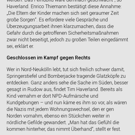
Haverland. Enrico Thiemann bestätigt diese Annahme:
„Die Eltern der Kinder machen sich seit geraumer Zeit
große Sorgen“. Es erfordere viele Gespräche und
Überzeugungsarbeit ihnen klarzumachen, dass die
Gefahr durch die getroffenen Sicherheitsmaßnahmen
zwar nicht beseitigt, jedoch zu großen Teilen eingedämmt
sei, erklärt er.
Geschlossen im Kampf gegen Rechts
Wer in Nord-Neukölln lebt, tut sich freilich schwer damit,
Springerstiefel und Bomberjacke tragende Glatzköpfe zu
entdecken. Ganz anders sehe die Sache im Süden, besser
gesagt in Rudow aus, findet Tim Haverland. Bereits als
Kind vernahm er dort NPD-Aufmärsche und
Kundgebungen – und nun käme es ihm so vor, als wären
die Nazis mit jedem Wohnungswechsel, den er gen
Norden vornahm, ebenso ein Stückchen weiter in
nördliche Gefilde gewandert. „Man hat das Gefühl die
kommen hinterher, das nimmt Überhand“, stellt er fest.