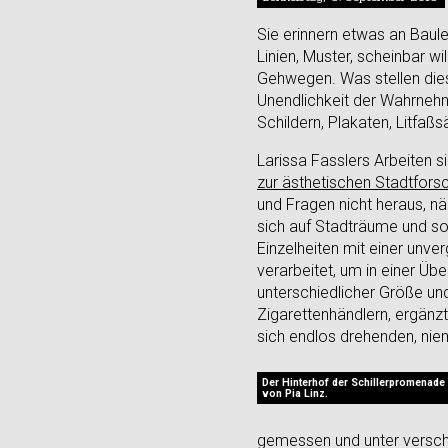
Sie erinnern etwas an Baul
Linien, Muster, scheinbar 
Gehwegen. Was stellen dies
Unendlichkeit der Wahrnehm
Schildern, Plakaten, Litfaß
Larissa Fasslers Arbeiten s
zur ästhetischen Stadtfors
und Fragen nicht heraus, nä
sich auf Stadträume und so
Einzelheiten mit einer unv
verarbeitet, um in einer Üb
unterschiedlicher Größe un
Zigarettenhändlern, ergänz
sich endlos drehenden, ni
Der Hinterhof der Schillerpromenade
von Pia Linz.
gemessen und unter verschi