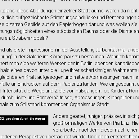
eitpläne, diese Abbildungen einzelner Stadträume, wären da nich
willkürlich aufgezeichnete Stimmungseindrücke und Bemerkungen
e bizarren Gebilde auf den Papierbögen dar und was wollen sie 
ungsmöglichkeiten eines städtischen Raums oder die Dichte an s
säulen, Straßenmöbeln?
ind als erste Impressionen in der Ausstellung
„Urbanität mal ande
chung“
in der Galerie im Körnerpark zu bestaunen. Wahrlich ko
hert man sich weiteren Werken der in Berlin lebenden kanadischen
bald eines davon unter die Lupe ihrer scharfsinnigen Wahrnehmu
ergleichbaren Kraft aufgesogen und mittels Abmessungen nach ihr
erfülle an Eindrücken auf dem Papier zu landen. Wie eingescannt 
d Intensität die Wege und Ziele von Fußgängern, ob Kindern, Rom
t durch Licht- und Farbverhältnisse, Abmessungen, Klangbilder 
emals zum Stillstand kommenden Organismus Stadt.
Anders geartet, ruhiger, präziser, in sic
 32, gesehen durch die Augen
großformatigen Werke von Pia Linz. Hie
verarbeitet, nachdem dieser nach einer 
edenen Perspektiven betrachtet wurde. Und doch entsteht hier ei