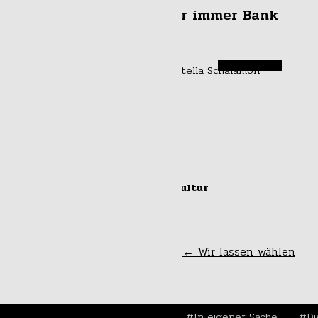
Für immer Bank
#kultur
48 Stunden Kunst
„satt”
←
Wir lassen wählen
In eigener Sache
Di