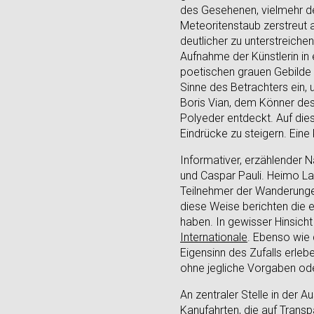
des Gesehenen, vielmehr de
Meteoritenstaub zerstreut 
deutlicher zu unterstreiche
Aufnahme der Künstlerin in 
poetischen grauen Gebilde äh
Sinne des Betrachters ein, 
Boris Vian, dem Könner de
Polyeder entdeckt. Auf die
Eindrücke zu steigern. Eine 
Informativer, erzählender N
und Caspar Pauli. Heimo La
Teilnehmer der Wanderungen
diese Weise berichten die e
haben. In gewisser Hinsich
Internationale
. Ebenso wie
Eigensinn des Zufalls erleb
ohne jegliche Vorgaben ode
An zentraler Stelle in der A
Kanufahrten, die auf Trans