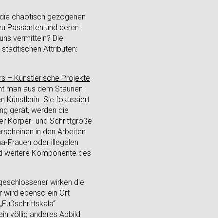
t die chaotisch gezogenen
 zu Passanten und deren
uns vermitteln? Die
tädtischen Attributen:
rs – Künstlerische Projekte
mmt man aus dem Staunen
 Künstlerin. Sie fokussiert
ng gerät, werden die
er Körper- und Schrittgröße
erscheinen in den Arbeiten
a-Frauen oder illegalen
und weitere Komponente des
h geschlossener wirken die
r wird ebenso ein Ort
„Fußschrittskala“
n völlig anderes Abbild