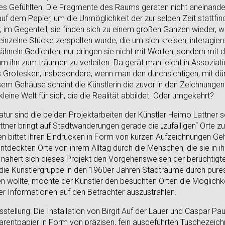
s Gefühlten. Die Fragmente des Raums geraten nicht aneinander,
auf dem Papier, um die Unmöglichkeit der zur selben Zeit stattf
n; im Gegenteil, sie finden sich zu einem großen Ganzen wieder, 
einzelne Stücke zerspalten wurde, die um sich kreisen, interagier
neln Gedichten, nur dringen sie nicht mit Worten, sondern mit dün
um ihn zum träumen zu verleiten. Da gerät man leicht in Assozia
s Grotesken, insbesondere, wenn man den durchsichtigen, mit d
sem Gehäuse scheint die Künstlerin die zuvor in den Zeichnungen
kleine Welt für sich, die die Realität abbildet. Oder umgekehrt?
atur sind die beiden Projektarbeiten der Künstler Heimo Lattner s
ttner bringt auf Stadtwanderungen gerade die „zufälligen“ Orte 
 bittet ihren Eindrücken in Form von kurzen Aufzeichnungen Geh
ntdeckten Orte von ihrem Alltag durch die Menschen, die sie in 
t nähert sich dieses Projekt den Vorgehensweisen der berüchtig
 die Künstlergruppe in den 1960er Jahren Stadträume durch pur
en wollte, möchte der Künstler den besuchten Orten die Möglichk
r Informationen auf den Betrachter auszustrahlen.
usstellung: Die Installation von Birgit Auf der Lauer und Caspar Pau
parentpapier in Form von präzisen, fein ausgeführten Tuschezei