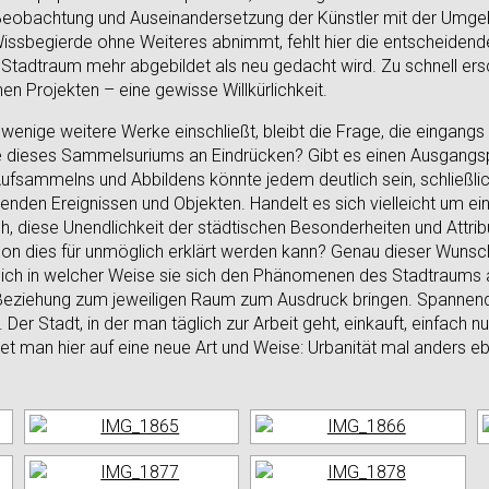
Beobachtung und Auseinandersetzung der Künstler mit der Umg
issbegierde ohne Weiteres abnimmt, fehlt hier die entscheidende
Stadtraum mehr abgebildet als neu gedacht wird. Zu schnell ersc
en Projekten – eine gewisse Willkürlichkeit.
enige weitere Werke einschließt, bleibt die Frage, die eingangs
age dieses Sammelsuriums an Eindrücken? Gibt es einen Ausgangsp
ufsammelns und Abbildens könnte jedem deutlich sein, schließli
nden Ereignissen und Objekten. Handelt es sich vielleicht um ein
 diese Unendlichkeit der städtischen Besonderheiten und Attribu
on dies für unmöglich erklärt werden kann? Genau dieser Wunsch 
leich in welcher Weise sie sich den Phänomenen des Stadtraums
Beziehung zum jeweiligen Raum zum Ausdruck bringen. Spannend 
Der Stadt, in der man täglich zur Arbeit geht, einkauft, einfach nur
et man hier auf eine neue Art und Weise: Urbanität mal anders e