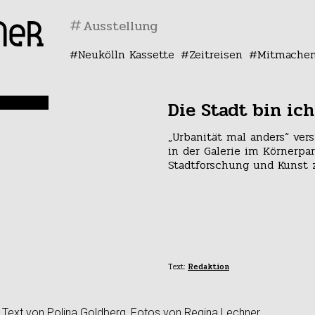
#
Neukölln Kassette
Zeitreisen
Mitmache
Die Stadt bin ich
„Urbanität mal anders“ ver
in der Galerie im Körnerpar
Stadtforschung und Kunst
Text:
Redaktion
Text von Polina Goldberg, Fotos von Regina Lechner