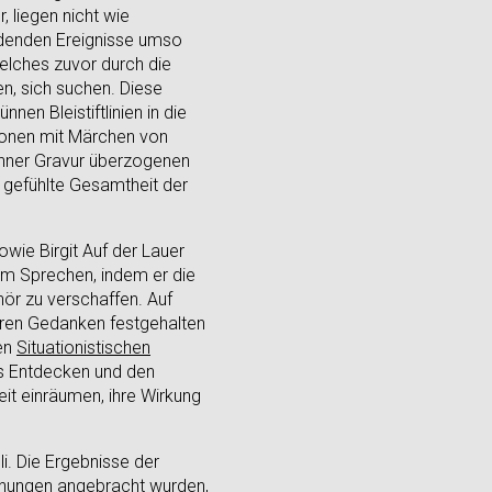
 liegen nicht wie
indenden Ereignisse umso
welches zuvor durch die
en, sich suchen. Diese
nen Bleistiftlinien in die
tionen mit Märchen von
ünner Gravur überzogenen
 gefühlte Gesamtheit der
owie Birgit Auf der Lauer
zum Sprechen, indem er die
ör zu verschaffen. Auf
ihren Gedanken festgehalten
ten
Situationistischen
es Entdecken und den
eit einräumen, ihre Wirkung
li. Die Ergebnisse der
chnungen angebracht wurden,