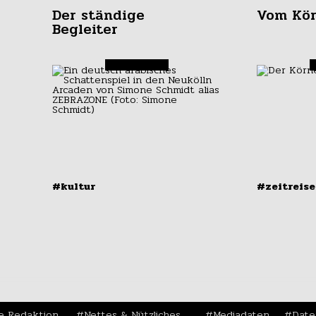
Der ständige
Vom Kör
Begleiter
#kultur
#zeitreis
Süßkram und
Orien
Chillkunde
Kunst
e Redaktion
Nettes & Nützliches
Mediadaten
Date