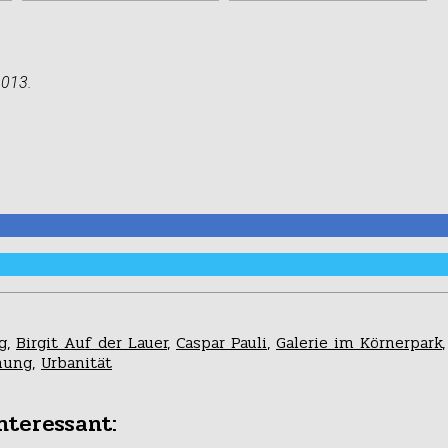
2013.
g
,
Birgit Auf der Lauer
,
Caspar Pauli
,
Galerie im Körnerpark
nung
,
Urbanität
nteressant: