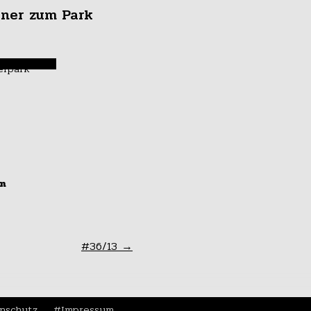
ner zum Park
en
tierung im
dschungel
#36/13
→
nschutz
Impressum