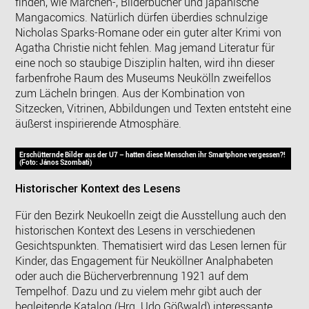
finden, wie Märchen-, Bilderbücher und japanische
Mangacomics. Natürlich dürfen überdies schnulzige
Nicholas Sparks-Romane oder ein guter alter Krimi von
Agatha Christie nicht fehlen. Mag jemand Literatur für
eine noch so staubige Disziplin halten, wird ihn dieser
farbenfrohe Raum des Museums Neukölln zweifellos
zum Lächeln bringen. Aus der Kombination von
Sitzecken, Vitrinen, Abbildungen und Texten entsteht eine
äußerst inspirierende Atmosphäre.
Erschütternde Bilder aus der U7 – hatten diese Menschen ihr Smartphone vergessen?!
(Foto: János Szombati)
Historischer Kontext des Lesens
Für den Bezirk Neukoelln zeigt die Ausstellung auch den
historischen Kontext des Lesens in verschiedenen
Gesichtspunkten. Thematisiert wird das Lesen lernen für
Kinder, das Engagement für Neuköllner Analphabeten
oder auch die Bücherverbrennung 1921 auf dem
Tempelhof. Dazu und zu vielem mehr gibt auch der
begleitende Katalog (Hrg. Udo Gößwald) interessante