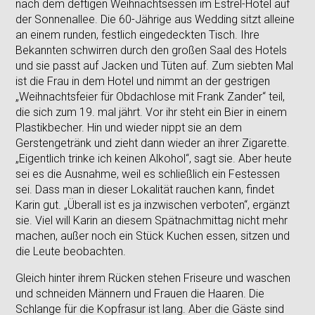
nach dem deftigen Weihnachtsessen im Estrel-Hotel auf
der Sonnenallee. Die 60-Jährige aus Wedding sitzt alleine
an einem runden, festlich eingedeckten Tisch. Ihre
Bekannten schwirren durch den großen Saal des Hotels
und sie passt auf Jacken und Tüten auf. Zum siebten Mal
ist die Frau in dem Hotel und nimmt an der gestrigen
„Weihnachtsfeier für Obdachlose mit Frank Zander“ teil,
die sich zum 19. mal jährt. Vor ihr steht ein Bier in einem
Plastikbecher. Hin und wieder nippt sie an dem
Gerstengetränk und zieht dann wieder an ihrer Zigarette.
„Eigentlich trinke ich keinen Alkohol“, sagt sie. Aber heute
sei es die Ausnahme, weil es schließlich ein Festessen
sei. Dass man in dieser Lokalität rauchen kann, findet
Karin gut. „Überall ist es ja inzwischen verboten“, ergänzt
sie. Viel will Karin an diesem Spätnachmittag nicht mehr
machen, außer noch ein Stück Kuchen essen, sitzen und
die Leute beobachten.
Gleich hinter ihrem Rücken stehen Friseure und waschen
und schneiden Männern und Frauen die Haaren. Die
Schlange für die Kopfrasur ist lang. Aber die Gäste sind