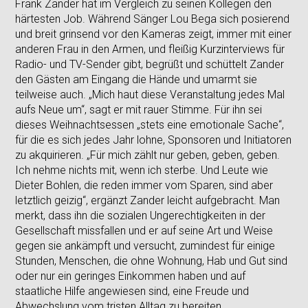
Frank Zander hat im Vergleich zu seinen Kollegen den
härtesten Job. Während Sänger Lou Bega sich posierend
und breit grinsend vor den Kameras zeigt, immer mit einer
anderen Frau in den Armen, und fleißig Kurzinterviews für
Radio- und TV-Sender gibt, begrüßt und schüttelt Zander
den Gästen am Eingang die Hände und umarmt sie
teilweise auch. „Mich haut diese Veranstaltung jedes Mal
aufs Neue um“, sagt er mit rauer Stimme. Für ihn sei
dieses Weihnachtsessen „stets eine emotionale Sache“,
für die es sich jedes Jahr lohne, Sponsoren und Initiatoren
zu akquirieren. „Für mich zählt nur geben, geben, geben.
Ich nehme nichts mit, wenn ich sterbe. Und Leute wie
Dieter Bohlen, die reden immer vom Sparen, sind aber
letztlich geizig“, ergänzt Zander leicht aufgebracht. Man
merkt, dass ihn die sozialen Ungerechtigkeiten in der
Gesellschaft missfallen und er auf seine Art und Weise
gegen sie ankämpft und versucht, zumindest für einige
Stunden, Menschen, die ohne Wohnung, Hab und Gut sind
oder nur ein geringes Einkommen haben und auf
staatliche Hilfe angewiesen sind, eine Freude und
Abwechslung vom tristen Alltag zu bereiten.