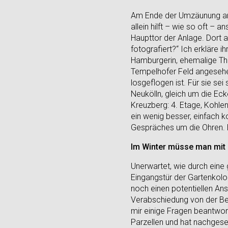
Am Ende der Umzäunung ang
allein hilft – wie so oft –
Haupttor der Anlage. Dort a
fotografiert?“ Ich erkläre 
Hamburgerin, ehemalige Thea
Tempelhofer Feld angesehen
losgeflogen ist. Für sie sei
Neukölln, gleich um die Eck
Kreuzberg: 4. Etage, Kohlen
ein wenig besser, einfach 
Gespräches um die Ohren. E
Im Winter müsse man mit 
Unerwartet, wie durch eine
Eingangstür der Gartenkolon
noch einen potentiellen An
Verabschiedung von der Ber
mir einige Fragen beantworte
Parzellen und hat nachgese