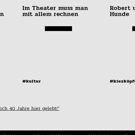
Im Theater muss man
Robert 
in
mit allem rechnen
Hunde
#kultur
#kiezköpf
an“
Notes of Neukölln:
Hund 
Cool, aber
ich 40 Jahre hier gelebt!“
herzerwärmend