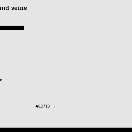
und seine
e
& Halter
#13/13
→