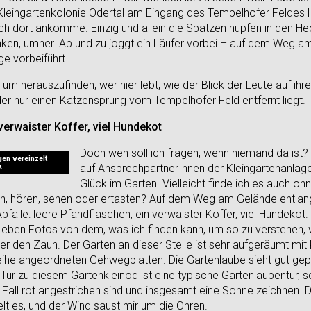
leingartenkolonie Odertal am Eingang des Tempelhofer Feldes H
s ich dort ankomme. Einzig und allein die Spatzen hüpfen in den 
anken, umher. Ab und zu joggt ein Läufer vorbei – auf dem Weg
ge vorbeiführt.
m herauszufinden, wer hier lebt, wie der Blick der Leute auf ihre
der nur einen Katzensprung vom Tempelhofer Feld entfernt liegt.
verwaister Koffer, viel Hundekot
Doch wen soll ich fragen, wenn niemand da ist? 
en vereinzelt
k
auf AnsprechpartnerInnen der Kleingartenanlag
Glück im Garten. Vielleicht finde ich es auch o
hen, hören, sehen oder ertasten? Auf dem Weg am Gelände entlang
fälle: leere Pfandflaschen, ein verwaister Koffer, viel Hundekot. 
 eben Fotos von dem, was ich finden kann, um so zu verstehen,
ber den Zaun. Der Garten an dieser Stelle ist sehr aufgeräumt 
eihe angeordneten Gehwegplatten. Die Gartenlaube sieht gut gepf
 Tür zu diesem Gartenkleinod ist eine typische Gartenlaubentür, s
 Fall rot angestrichen sind und insgesamt eine Sonne zeichnen. Di
elt es, und der Wind saust mir um die Ohren.