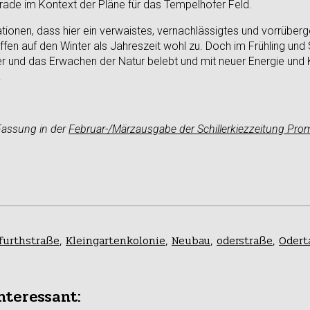
ade im Kontext der Pläne für das Tempelhofer Feld.
tionen, dass hier ein verwaistes, vernachlässigtes und vorrübe
reffen auf den Winter als Jahreszeit wohl zu. Doch im Frühling un
r und das Erwachen der Natur belebt und mit neuer Energie und K
.
 Fassung in der
Februar-/Märzausgabe der Schillerkiezzeitung 
furthstraße
,
Kleingartenkolonie
,
Neubau
,
oderstraße
,
Odert
nteressant: