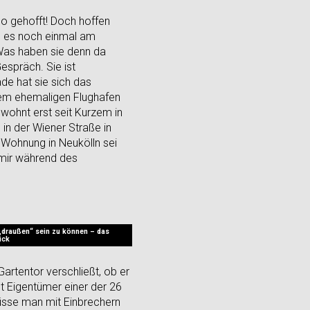
o gehofft! Doch hoffen
he es noch einmal am
„Was haben sie denn da
espräch. Sie ist
de hat sie sich das
 dem ehemaligen Flughafen
r wohnt erst seit Kurzem in
 in der Wiener Straße in
e Wohnung in Neukölln sei
 mir während des
draußen“ sein zu können – das
ück
artentor verschließt, ob er
st Eigentümer einer der 26
müsse man mit Einbrechern