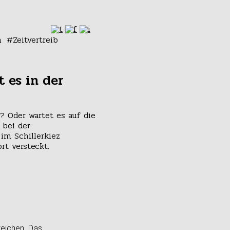
n
Zeitvertreib
t es in der
? Oder wartet es auf die
 bei der
 im Schillerkiez
rt versteckt.
zeichen. Das