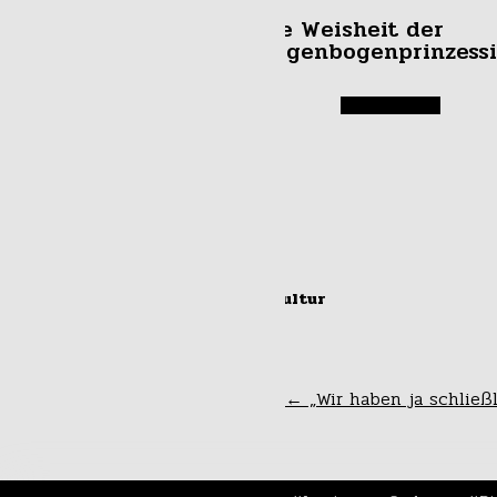
Die Weisheit der
Regenbogenprinzess
#kultur
„Weil Ei braucht m
←
„Wir haben ja schließl