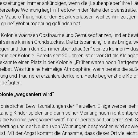
geszeitungen immer ankündigen, wenn die „Laubenpieper“ ihre Häu
 derzeitige Wohnung liegt in Treptow, in der Nähe der Elsenstraße.
r Maueröffnung hat er den Bezirk verlassen, weil es ihm zu „gemi
e grüne“ Wohnumgebung gefunden hat.
der Kolonie wachsen Obstbäume und Gemüsepflanzen, und er bewi
eil seines kleinen Grundstückes. Die Entspannung, die es bringe, 
legen und dann den Sommer über „draußen“ sein zu können – das 
r in der Kolonie. Bereits seit 20 Jahren ist er vor Ort als Kleing
ekannte einen Platz in der Kolonie. „Früher waren noch Bettgest
elbst. Was für eine heimelige Atmosphäre, wenn bereits die äu
ng und Träumerei erzählen, denke ich. Heute begrenzt die Koloni
nbefugten.
olonie „wegsaniert wird“
rschiedlichen Bewirtschaftungen der Parzellen. Einige werden sehr
 ständig Kinder spielen und dann seiner Meinung nach nicht entsp
s die Kolonie „wegsaniert wird“, hat er bereits seit längerer Zeit.
rtung und der Neubau von Wohnungen besprochen wird sowie 
ist. Mit der Angst kommt die Annahme, dass dieser Ort vielleicht