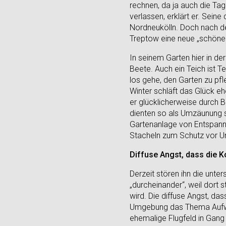
rechnen, da ja auch die Ta
verlassen, erklärt er. Seine
Nordneukölln. Doch nach de
Treptow eine neue „schön
In seinem Garten hier in 
Beete. Auch ein Teich ist T
los gehe, den Garten zu pf
Winter schläft das Glück ehe
er glücklicherweise durch B
dienten so als Umzäunung s
Gartenanlage von Entspannu
Stacheln zum Schutz vor U
Diffuse Angst, dass die K
Derzeit stören ihn die unte
„durcheinander“, weil dort
wird. Die diffuse Angst, das
Umgebung das Thema Aufwe
ehemalige Flugfeld in Gang 