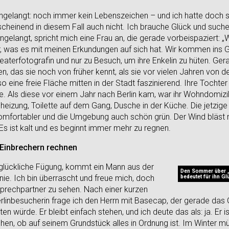
elangt: noch immer kein Lebenszeichen – und ich hatte doch s
 anscheinend in diesem Fall auch nicht. Ich brauche Glück und suc
ngelangt, spricht mich eine Frau an, die gerade vorbeispaziert: 
ihr, was es mit meinen Erkundungen auf sich hat. Wir kommen ins G
terfotografin und nur zu Besuch, um ihre Enkelin zu hüten. Gera
, das sie noch von früher kennt, als sie vor vielen Jahren von
 so eine freie Fläche mitten in der Stadt faszinierend. Ihre Tochte
e. Als diese vor einem Jahr nach Berlin kam, war ihr Wohndomizil
heizung, Toilette auf dem Gang, Dusche in der Küche. Die jetzig
komfortabler und die Umgebung auch schön grün. Der Wind bläst
s ist kalt und es beginnt immer mehr zu regnen.
Einbrechern rechnen
 glückliche Fügung, kommt ein Mann aus der
Den Sommer über „
bedeutet für ihn Gl
ie. Ich bin überrascht und freue mich, doch
sprechpartner zu sehen. Nach einer kurzen
linbesucherin frage ich den Herrn mit Basecap, der gerade das G
n würde. Er bleibt einfach stehen, und ich deute das als: ja. Er i
hen, ob auf seinem Grundstück alles in Ordnung ist. Im Winter 