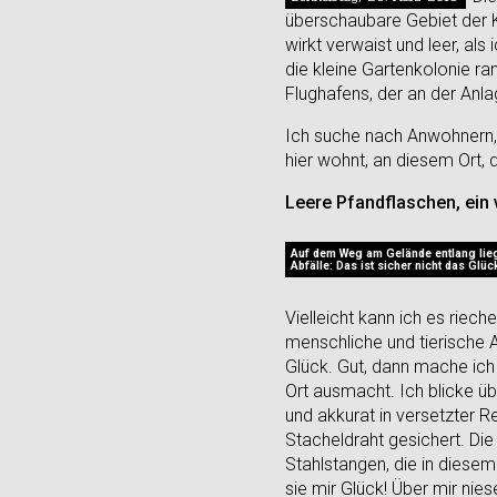
überschaubare Gebiet der K
wirkt verwaist und leer, al
die kleine Gartenkolonie r
Flughafens, der an der Anla
Ich suche nach Anwohnern, u
hier wohnt, an diesem Ort, 
Leere Pfandflaschen, ein 
Auf dem Weg am Gelände entlang lieg
Abfälle: Das ist sicher nicht das Glüc
Vielleicht kann ich es riec
menschliche und tierische Ab
Glück. Gut, dann mache ich
Ort ausmacht. Ich blicke ü
und akkurat in versetzter R
Stacheldraht gesichert. Die
Stahlstangen, die in diesem
sie mir Glück! Über mir nies