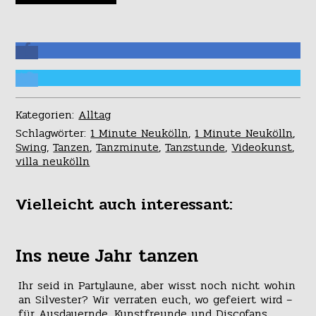
Kategorien:
Alltag
Schlagwörter:
1 Minute Neukölln
,
1 Minute Neukölln
,
Swing
,
Tanzen
,
Tanzminute
,
Tanzstunde
,
Videokunst
,
villa neukölln
Vielleicht auch interessant:
Ins neue Jahr tanzen
Ihr seid in Partylaune, aber wisst noch nicht wohin
an Silvester? Wir verraten euch, wo gefeiert wird –
für Ausdauernde, Kunstfreunde und Discofans.