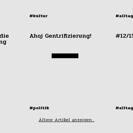
#kultur
#allta
die
Ahoj Gentrifizierung!
#12/1
ng
#politik
#allta
Ältere Artikel anzeigen...