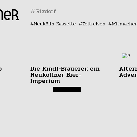
#
Neukölln Kassette
Zeitreisen
Mitmache
b
Die Kindl-Brauerei: ein
Alter
Neuköllner Bier-
Adve
Imperium