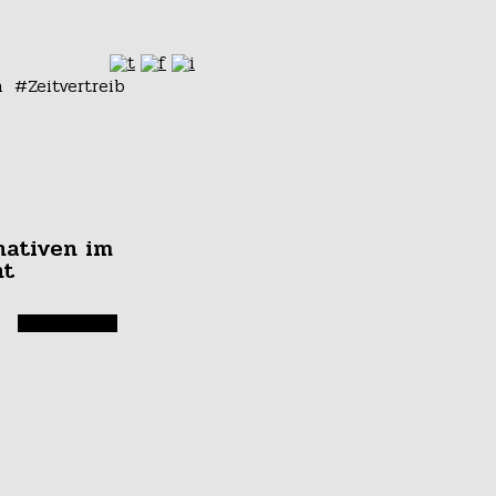
n
Zeitvertreib
nativen im
nt