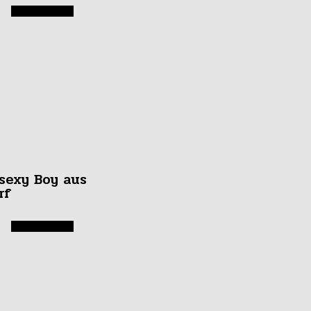
g
sexy Boy aus
rf