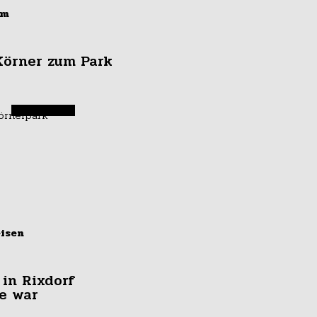
um
örner zum Park
eisen
 in Rixdorf
e war