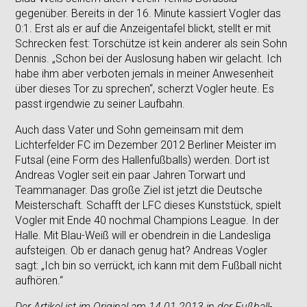
gegenüber. Bereits in der 16. Minute kassiert Vogler das
0:1. Erst als er auf die Anzeigentafel blickt, stellt er mit
Schrecken fest: Torschütze ist kein anderer als sein Sohn
Dennis. „Schon bei der Auslosung haben wir gelacht. Ich
habe ihm aber verboten jemals in meiner Anwesenheit
über dieses Tor zu sprechen“, scherzt Vogler heute. Es
passt irgendwie zu seiner Laufbahn.
Auch dass Vater und Sohn gemeinsam mit dem
Lichterfelder FC im Dezember 2012 Berliner Meister im
Futsal (eine Form des Hallenfußballs) werden. Dort ist
Andreas Vogler seit ein paar Jahren Torwart und
Teammanager. Das große Ziel ist jetzt die Deutsche
Meisterschaft. Schafft der LFC dieses Kunststück, spielt
Vogler mit Ende 40 nochmal Champions League. In der
Halle. Mit Blau-Weiß will er obendrein in die Landesliga
aufsteigen. Ob er danach genug hat? Andreas Vogler
sagt: „Ich bin so verrückt, ich kann mit dem Fußball nicht
aufhören.“
Der Artikel ist im Original am 14.01.2013 in der
Fußball-