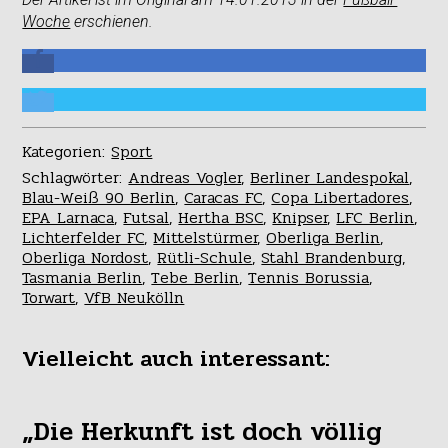
Woche
erschienen.
Kategorien:
Sport
Schlagwörter:
Andreas Vogler
,
Berliner Landespokal
,
Blau-Weiß 90 Berlin
,
Caracas FC
,
Copa Libertadores
,
EPA Larnaca
,
Futsal
,
Hertha BSC
,
Knipser
,
LFC Berlin
,
Lichterfelder FC
,
Mittelstürmer
,
Oberliga Berlin
,
Oberliga Nordost
,
Rütli-Schule
,
Stahl Brandenburg
,
Tasmania Berlin
,
Tebe Berlin
,
Tennis Borussia
,
Torwart
,
VfB Neukölln
Vielleicht auch interessant:
„Die Herkunft ist doch völlig