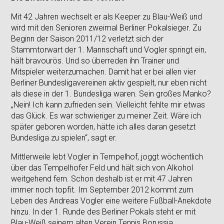
Mit 42 Jahren wechselt er als Keeper zu Blau-Weiß und
wird mit den Senioren zweimal Berliner Pokalsieger. Zu
Beginn der Saison 2011/12 verletzt sich der
Stammtorwart der 1. Mannschaft und Vogler springt ein,
hält bravourös. Und so überreden ihn Trainer und
Mitspieler weiterzumachen. Damit hat er bei allen vier
Berliner Bundesligavereinen aktiv gespielt, nur eben nicht
als diese in der 1. Bundesliga waren. Sein großes Manko?
„Nein! Ich kann zufrieden sein. Vielleicht fehlte mir etwas
das Glück. Es war schwieriger zu meiner Zeit. Wäre ich
später geboren worden, hätte ich alles daran gesetzt
Bundesliga zu spielen“, sagt er.
Mittlerweile lebt Vogler in Tempelhof, joggt wöchentlich
über das Tempelhofer Feld und hält sich von Alkohol
weitgehend fern. Schon deshalb ist er mit 47 Jahren
immer noch topfit. Im September 2012 kommt zum
Leben des Andreas Vogler eine weitere Fußball-Anekdote
hinzu. In der 1. Runde des Berliner Pokals steht er mit
Blau-Weiß seinem alten Verein Tennis Borussia