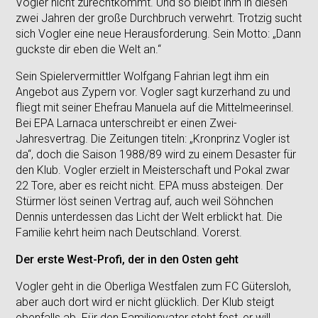
Vogler nicht zurechtkommt. Und so bleibt ihm in diesen
zwei Jahren der große Durchbruch verwehrt. Trotzig sucht
sich Vogler eine neue Herausforderung. Sein Motto: „Dann
guckste dir eben die Welt an.“
Sein Spielervermittler Wolfgang Fahrian legt ihm ein
Angebot aus Zypern vor. Vogler sagt kurzerhand zu und
fliegt mit seiner Ehefrau Manuela auf die Mittelmeerinsel.
Bei EPA Larnaca unterschreibt er einen Zwei-
Jahresvertrag. Die Zeitungen titeln: „Kronprinz Vogler ist
da“, doch die Saison 1988/89 wird zu einem Desaster für
den Klub. Vogler erzielt in Meisterschaft und Pokal zwar
22 Tore, aber es reicht nicht. EPA muss absteigen. Der
Stürmer löst seinen Vertrag auf, auch weil Söhnchen
Dennis unterdessen das Licht der Welt erblickt hat. Die
Familie kehrt heim nach Deutschland. Vorerst.
Der erste West-Profi, der in den Osten geht
Vogler geht in die Oberliga Westfalen zum FC Gütersloh,
aber auch dort wird er nicht glücklich. Der Klub steigt
ebenfalls ab. Für den Familienvater steht fest, er will