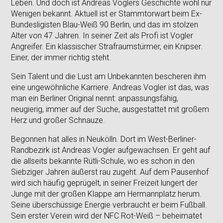
Leben. Und doch ist Andreas Voglers Geschichte wohl nur
Wenigen bekannt. Aktuell ist er Stammtorwart beim Ex-
Bundesligisten Blau-Weiß 90 Berlin, und das im stolzen
Alter von 47 Jahren. In seiner Zeit als Profi ist Vogler
Angreifer. Ein klassischer Strafraumstürmer, ein Knipser.
Einer, der immer richtig steht.
Sein Talent und die Lust am Unbekannten bescheren ihm
eine ungewöhnliche Karriere. Andreas Vogler ist das, was
man ein Berliner Original nennt: anpassungsfähig,
neugierig, immer auf der Suche, ausgestattet mit großem
Herz und großer Schnauze.
Begonnen hat alles in Neukölln. Dort im West-Berliner-
Randbezirk ist Andreas Vogler aufgewachsen. Er geht auf
die allseits bekannte Rütli-Schule, wo es schon in den
Siebziger Jahren äußerst rau zugeht. Auf dem Pausenhof
wird sich häufig geprügelt, in seiner Freizeit lungert der
Junge mit der großen Klappe am Hermannplatz herum.
Seine überschüssige Energie verbraucht er beim Fußball.
Sein erster Verein wird der NFC Rot-Weiß – beheimatet