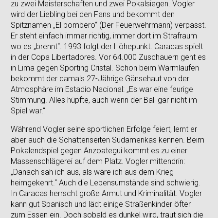
zu zwei Meisterschaften und zwei Pokalsiegen. Vogler
wird der Liebling bei den Fans und bekommt den
Spitznamen „El bombero“ (Der Feuerwehrmann) verpasst.
Er steht einfach immer richtig, immer dort im Strafraum
wo es „brennt“. 1993 folgt der Höhepunkt. Caracas spielt
in der Copa Libertadores. Vor 64.000 Zuschauern geht es
in Lima gegen Sporting Cristal. Schon beim Warmlaufen
bekommt der damals 27-Jährige Gänsehaut von der
Atmosphäre im Estadio Nacional: „Es war eine feurige
Stimmung. Alles hüpfte, auch wenn der Ball gar nicht im
Spiel war.“
Während Vogler seine sportlichen Erfolge feiert, lernt er
aber auch die Schattenseiten Südamerikas kennen. Beim
Pokalendspiel gegen Anzoategui kommt es zu einer
Massenschlägerei auf dem Platz. Vogler mittendrin:
„Danach sah ich aus, als wäre ich aus dem Krieg
heimgekehrt.“ Auch die Lebensumstände sind schwierig.
In Caracas herrscht große Armut und Kriminalität. Vogler
kann gut Spanisch und lädt einige Straßenkinder öfter
zum Essen ein. Doch sobald es dunkel wird, traut sich die