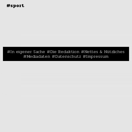
#sport
In eigener Sache
Die Redaktion
Nettes & Nützliches
Mediadaten
Datenschutz
Impressum