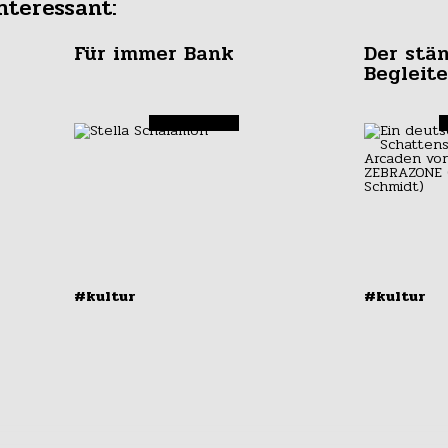
nteressant:
Für immer Bank
Der stä
Begleite
#kultur
#kultur
Neuköllner Kunstpreis
Straß
2017: Die Nominierten
#1