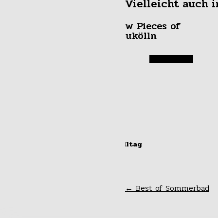
Vielleicht auch i
New Pieces of
Neukölln
#alltag
Schattentänze im
Leichenkeller
←
Best of Sommerbad