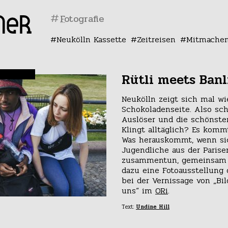
#
Neukölln Kassette
Zeitreisen
Mitmache
Rütli meets Banl
Neukölln zeigt sich mal wi
Schokoladenseite. Also sch
Auslöser und die schönst
Klingt alltäglich? Es kommt
Was herauskommt, wenn si
Jugendliche aus der Parise
zusammentun, gemeinsam 
dazu eine Fotoausstellung o
bei der Vernissage von „Bil
uns“ im
ORi
.
Text:
Undine Hill