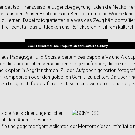
ner deutsch-französische Jugendbegegnung, luden die Neuköllner
n aus der Pariser Banlieue nach Berlin ein, um eine Woche lang 
zu lernen. Dabei fotografierten sie was das Zeug hält, portraitie
hre Identität, das Entdecken und Reflektieren mit ihrem kulturell
Zwei Teilnehmer des Projekts an der Eastside Gallery
 aus Pädagogen und Sozialarbeitern des
bapob e.Vs
und A coup 
elten die Jugendlichen verschiedene Tagesaufgaben, die sie mit 
e klopfen in Angriff nahmen. Zu den Aufgaben gehörten fotogra
r, Komposition oder den goldenen Schnitt zu achten. Darüber hina
zu bringt sich fotografieren zu lassen und wurden so angeregt 
ls die Neuköllner Jugendlichen
 einluden. Auch hier wurde
Selfie und gegenseitigem Ablichten der Moment dieser Intimität 