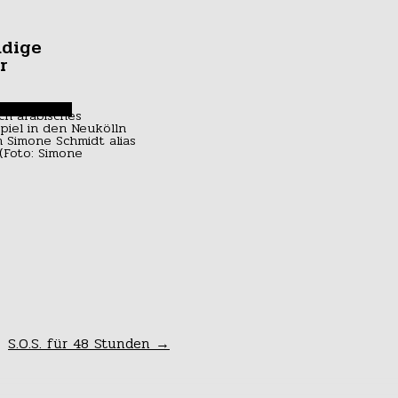
ndige
r
enmonster
S.O.S. für 48 Stunden
→