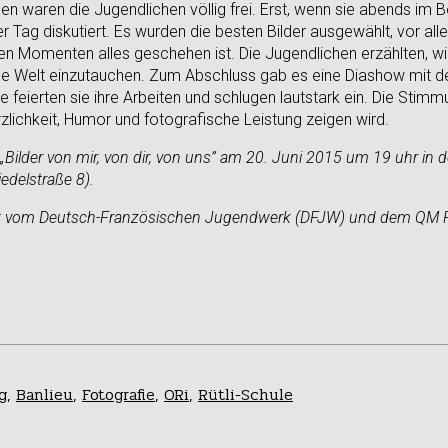
en waren die Jugendlichen völlig frei. Erst, wenn sie abends i
Tag diskutiert. Es wurden die besten Bilder ausgewählt, vor alle
en Momenten alles geschehen ist. Die Jugendlichen erzählten, wie
eue Welt einzutauchen. Zum Abschluss gab es eine Diashow mit 
 feierten sie ihre Arbeiten und schlugen lautstark ein. Die Stimmu
lichkeit, Humor und fotografische Leistung zeigen wird.
„Bilder von mir, von dir, von uns” am 20. Juni 2015 um 19 uhr in 
edelstraße 8).
tzt vom Deutsch-Französischen Jugendwerk (DFJW) und dem QM Re
g
,
Banlieu
,
Fotografie
,
ORi
,
Rütli-Schule