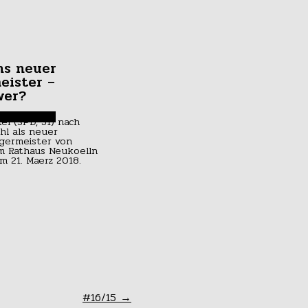
ns neuer
eister –
wer?
ukunft der
e beginnt in
#16/15
→