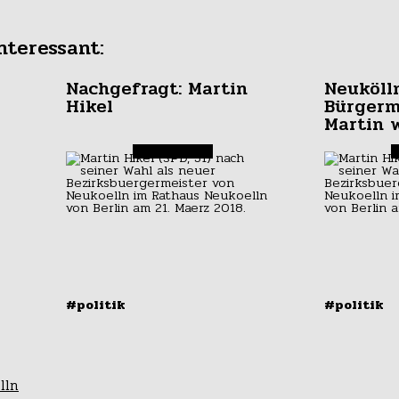
nteressant:
Nachgefragt: Martin
Neuköll
Hikel
Bürgerm
Martin 
#politik
#politik
Integration durch
Die Z
Normalität
Schul
lln