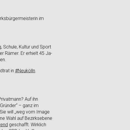
rksbürgermeisterin im
, Schule, Kultur und Sport
er Rämer. Er erhielt 45 Ja-
en.
dtrat in
#Neukölln
.
Privatmann? Auf ihn
n Gründer“ – ganz im
. Sie will „weg vom Image
eine Wahl auf Bezirksebene
rend
geschafft. Wirklich