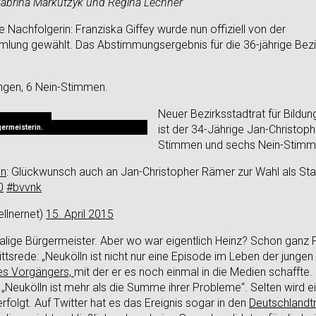
Sabrina Markutzyk und Regina Lechner
Nachfolgerin: Franziska Giffey wurde nun offiziell von der
lung gewählt. Das Abstimmungsergebnis für die 36-jährige Bezi
ngen, 6 Nein-Stimmen.
Neuer Bezirksstadtrat für Bildung
ermeisterin.
ist der 34-Jährige Jan-Christoph
Stimmen und sechs Nein-Stimm
en
: Glückwunsch auch an Jan-Christopher Rämer zur Wahl als Sta
0
#bvvnk
llnernet)
15. April 2015
alige Bürgermeister. Aber wo war eigentlich Heinz? Schon ganz 
ntrittsrede: „Neukölln ist nicht nur eine Episode im Leben der junge
es Vorgängers,
mit der er es noch einmal in die Medien schaffte
 „Neukölln ist mehr als die Summe ihrer Probleme“. Selten wird 
folgt. Auf Twitter hat es das Ereignis sogar in den
Deutschlandt