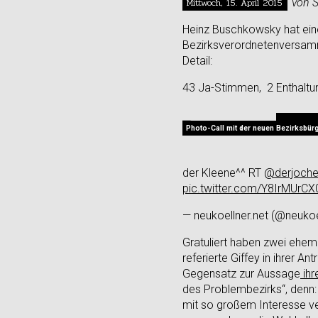
Mittwoch, 15. April 2015
von 
Heinz Buschkowsky hat eine 
Bezirksverordnetenversamm
Detail:
43 Ja-Stimmen, 2 Enthaltu
Photo-Call mit der neuen Bezirksbürg
der Kleene^^ RT
@derjoch
pic.twitter.com/Y8IrMUrCX
— neukoellner.net (@neukoe
Gratuliert haben zwei ehem
referierte Giffey in ihrer A
Gegensatz zur Aussage
ihr
des Problembezirks“, denn:
mit so großem Interesse ver