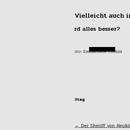
Vielleicht auch i
Wird alles besser?
#alltag
Habemus GroKo?
←
Der Sheriff von Neukö