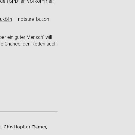
beiden SPD-ler. Vollkommen
ukölln
— notsure_but:on
ber ein guter Mensch“ will
. Die Chance, den Reden auch
n-Chrstiopher Rämer
,