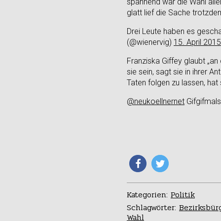
spannend war die Wahl alle
glatt lief die Sache trotzde
Drei Leute haben es geschaf
(@wienervig)
15. April 2015
Franziska Giffey glaubt „an
sie sein, sagt sie in ihrer 
Taten folgen zu lassen, hat
@neukoellnernet
Gifgifmals
Kategorien:
Politik
Schlagwörter:
Bezirksbür
Wahl