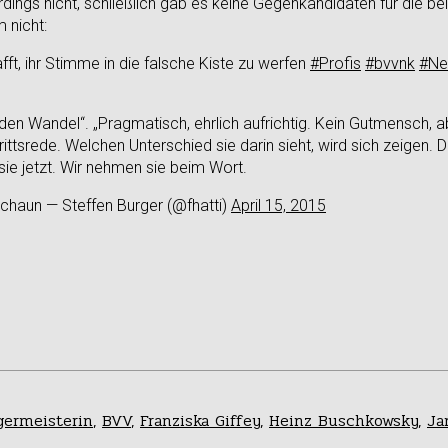
rdings nicht, schließlich gab es keine Gegenkandidaten für die 
m nicht:
ft, ihr Stimme in die falsche Kiste zu werfen
#Profis
#bvvnk
#Ne
 den Wandel“. „Pragmatisch, ehrlich aufrichtig. Kein Gutmensch, a
Antrittsrede. Welchen Unterschied sie darin sieht, wird sich zeigen
 sie jetzt. Wir nehmen sie beim Wort.
chaun — Steffen Burger (@fhatti)
April 15, 2015
germeisterin
,
BVV
,
Franziska Giffey
,
Heinz Buschkowsky
,
Ja