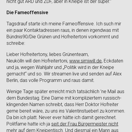
nicht gut ARD und ZDF, aber in Kneipe ist der super.“
Die Fameoffensive
Tagsdrauf starte ich meine Fameoffensive. Ich such mir
ein paar Kontaktadressen raus, in denen irgendwas mit
Bündnis90/Die Grünen und Hofreitertoni vorkommt und
schreibe:
Lieber Hofreitertony, liebes Grünenteam,
Neukölln will den Hofreitertoni,
www.simiwill.de
, Eckdaten
und ja, wegen Wahljahr und „Politik wird in der Kneipe
gemacht“ und so. Wir streamen live und senden auf Alex
Berlin, das volle Programm und raus damit.
Wenige Tage später erreicht mich tatsächlich ’ne Mail aus
dem Bundestag. Eine Dame mit kompliziertem russisch-
klingenden Namen schreibt, dass Herr Doktor Hofreiter
gerne bereit wäre, zu uns ins Valentinstueberl zu kommen.
Da bin ich platt. Never ever hätte ich damit gerechnet.
Politfame hatte ich ja
seit der Frau Bürgermeister nicht
mehr auf dem Kneipentisch
. Und diesmal ein Mann aus