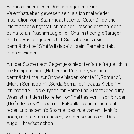
Es muss einer dieser Donnerstagabende im
Valentinstueberl gewesen sein, als ich mal wieder
Inspiration vom Stammgast suchte. Guter Dinge und
leicht beschwingt trat ich meinen Tresendienst an, denn
es hatte am Nachmittag einen Chat mit der großartigen
Bettina Rust
gegeben. Und: Sie hatte signalisiert
demnächst bei Simi Will dabei zu sein. Famekontakt –
endlich wieder.
Auf der Suche nach Gegengeschlechtlerfame fragte ich in
die Kneipenrunde: „Hat jemand ’ne Idee, wen ich
demnächst mal zur Show einladen könnte?“ „Romano“,
„Martin Sonneborn“, „Serda Somuncu“, „Klaus Kleber“ –
ich notierte. Coole Typen mit Fame und Street Credibility.
„Was ist mit dem Hofreiter Toni“ hallt es von Tisch 5 rüber.
„Hofreitertony?“ – och nö. Fußballer können nicht gut
reden und haben nix Spannendes zu erzählen, denk ich
noch, aber erstmal gucken, wie der so aussieht. Das
Auge… Ihr wisst schon.