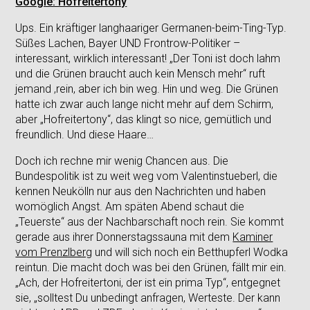
Google: Hofreitertony
Ups. Ein kräftiger langhaariger Germanen-beim-Ting-Typ.
Süßes Lachen, Bayer UND Frontrow-Politiker –
interessant, wirklich interessant! „Der Toni ist doch lahm
und die Grünen braucht auch kein Mensch mehr“ ruft
jemand ‚rein, aber ich bin weg. Hin und weg. Die Grünen
hatte ich zwar auch lange nicht mehr auf dem Schirm,
aber „Hofreitertony“, das klingt so nice, gemütlich und
freundlich. Und diese Haare…
Doch ich rechne mir wenig Chancen aus. Die
Bundespolitik ist zu weit weg vom Valentinstueberl, die
kennen Neukölln nur aus den Nachrichten und haben
womöglich Angst. Am späten Abend schaut die
„Teuerste“ aus der Nachbarschaft noch rein. Sie kommt
gerade aus ihrer Donnerstagssauna mit dem
Kaminer
vom Prenzlberg
und will sich noch ein Betthupferl Wodka
reintun. Die macht doch was bei den Grünen, fällt mir ein.
„Ach, der Hofreitertoni, der ist ein prima Typ“, entgegnet
sie, „solltest Du unbedingt anfragen, Werteste. Der kann