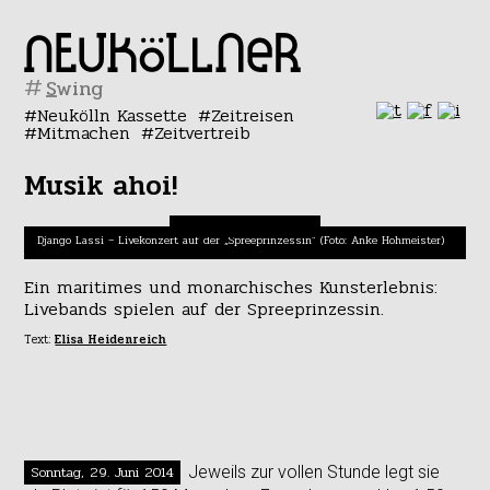
#
Neukölln Kassette
Zeitreisen
Mitmachen
Zeitvertreib
Musik ahoi!
Django Lassi – Livekonzert auf der „Spreeprinzessin” (Foto: Anke Hohmeister)
Ein maritimes und monarchisches Kunsterlebnis:
Livebands spielen auf der Spreeprinzessin.
Text:
Elisa Heidenreich
Sonntag, 29. Juni 2014
Jeweils zur vollen Stunde legt sie