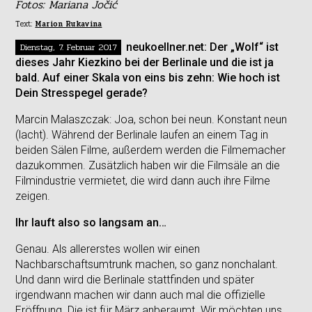
Fotos: Mariana Jočić
Text:
Marion Rukavina
Dienstag, 7. Februar 2017
neukoellner.net: Der „Wolf“ ist
dieses Jahr Kiezkino bei der Berlinale und die ist ja
bald. Auf einer Skala von eins bis zehn: Wie hoch ist
Dein Stresspegel gerade?
Marcin Malaszczak:
Joa, schon bei neun. Konstant neun
(lacht). Während der Berlinale laufen an einem Tag in
beiden Sälen Filme, außerdem werden die Filmemacher
dazukommen. Zusätzlich haben wir die Filmsäle an die
Filmindustrie vermietet, die wird dann auch ihre Filme
zeigen.
Ihr lauft also so langsam an…
Genau. Als allererstes wollen wir einen
Nachbarschaftsumtrunk machen, so ganz nonchalant.
Und dann wird die Berlinale stattfinden und später
irgendwann machen wir dann auch mal die offizielle
Eröffnung. Die ist für März anberaumt. Wir möchten uns