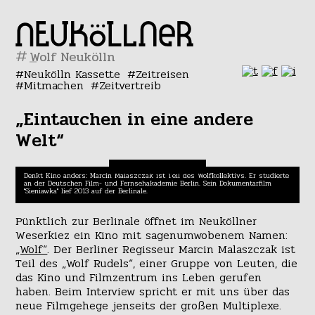
#
Neukölln Kassette
Zeitreisen
Mitmachen
Zeitvertreib
„Eintauchen in eine andere
Welt“
Denkt Kino anders: Marcin Malaszczak ist Teil des Wolfkollektivs. Er studierte
an der Deutschen Film- und Fernsehakademie Berlin. Sein Dokumentarfilm
"Sieniawka" lief 2013 auf der Berlinale.
Pünktlich zur Berlinale öffnet im Neuköllner
Weserkiez ein Kino mit sagenumwobenem Namen:
„Wolf“
. Der Berliner Regisseur Marcin Malaszczak ist
Teil des „Wolf Rudels“, einer Gruppe von Leuten, die
das Kino und Filmzentrum ins Leben gerufen
haben. Beim Interview spricht er mit uns über das
neue Filmgehege jenseits der großen Multiplexe.