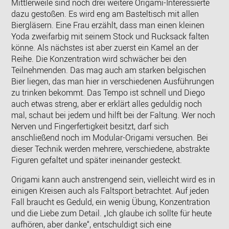
Mittlerweile sind noch drei weitere Origami-Interessierte
dazu gestoßen. Es wird eng am Basteltisch mit allen
Biergläsern. Eine Frau erzählt, dass man einen kleinen
Yoda zweifarbig mit seinem Stock und Rucksack falten
könne. Als nächstes ist aber zuerst ein Kamel an der
Reihe. Die Konzentration wird schwächer bei den
Teilnehmenden. Das mag auch am starken belgischen
Bier liegen, das man hier in verschiedenen Ausführungen
zu trinken bekommt. Das Tempo ist schnell und Diego
auch etwas streng, aber er erklärt alles geduldig noch
mal, schaut bei jedem und hilft bei der Faltung. Wer noch
Nerven und Fingerfertigkeit besitzt, darf sich
anschließend noch im Modular-Origami versuchen. Bei
dieser Technik werden mehrere, verschiedene, abstrakte
Figuren gefaltet und später ineinander gesteckt.
Origami kann auch anstrengend sein, vielleicht wird es in
einigen Kreisen auch als Faltsport betrachtet. Auf jeden
Fall braucht es Geduld, ein wenig Übung, Konzentration
und die Liebe zum Detail. „Ich glaube ich sollte für heute
aufhören, aber danke“, entschuldigt sich eine