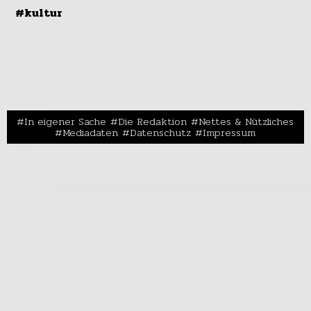
#kultur
In eigener Sache
Die Redaktion
Nettes & Nützliches
Mediadaten
Datenschutz
Impressum