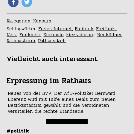
Kategorien:
Konsum
Schlagwörter:
Freies Internet
,
Freifunk
,
Freifunk-
Netz
,
Funknetz
,
Kiezradio
,
kiezradio.org
,
Neuköllner
Rathausturm
,
Rathausdach
Vielleicht auch interessant:
Erpressung im Rathaus
Neues von der BVV: Der AfD-Politiker Bernward
Eberenz wird mit Hilfe eines Deals zum neuen
Bezirksstadtrat gewählt und die Verordneten
verurteilen die rechte Brandserie.
#politik