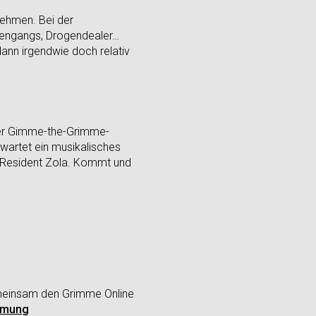
nehmen. Bei der
aßengangs, Drogendealer…
dann irgendwie doch relativ
erer Gimme-the-Grimme-
wartet ein musikalisches
t-Resident Zola. Kommt und
gemeinsam den Grimme Online
mmung