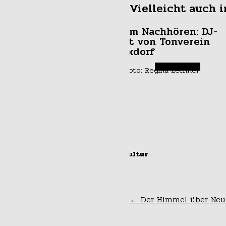
Vielleicht auch i
Zum Nachhören: DJ-
Set von Tonverein
Rixdorf
#kultur
Neuköllner Silvest
Sausen
←
Der Himmel über Neu