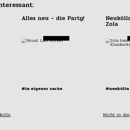
nteressant:
Alles neu – die Party!
Neuköll
Zola
#in eigener sache
#neukölln 
er-
Mit Mandaloom in den
Ins n
Keller
kölln
Nicht in di