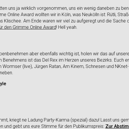
tten uns ja wirklich vorgenommen, uns ein wenig daneben zu be
 Online Award wollten wir in Köln, was Neukölln ist: Rütli, Str
n ins Klischee. Am Ende waren wir viel zu aufgeregt und die Sache 
für den Grimme Online Award
! Hell yeah.
benbenehmen aber ebenfalls wichtig ist, holen wir das auf uns
en Benehmens ist das Del Rex im Herzen unseres Bezirks. Euch er
iam Wormser (live), Jürgen Ratan, Am Kinem, Schnesen und NKne
aneben.
yle
immt, kriegt ne Ladung Party-Karma (spezial) dazu! Lasst uns 
n und gebt uns eure Stimme für den Publikumspreis:
Zur Absti