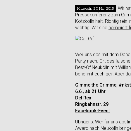
Mittwoch, 27. Mai 2015
Wir ha
Pressekonferenz zum Grimme
Kotzkölln halt. Richtig rei
wichtig: Wir sind
nominiert 
Weil uns das mit dem Dane
Party nach. Ort des falsch
Best-Of Neukölln mit Will
benehmt euch geil! Aber d
Gimme the Grimme, #nkst
6.6., ab 21 Uhr
Del Rex
Ringbahnstr. 29
Facebook-Event
Übrigens: Wer für uns abst
Award nach Neukölln bringe