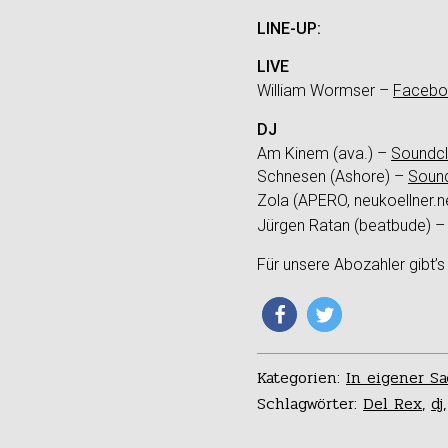
LINE-UP:
LIVE
William Wormser –
Facebo
DJ
Am Kinem (ava.) –
Soundc
Schnesen (Ashore) –
Soun
Zola (APERO, neukoellner.n
Jürgen Ratan (beatbude) 
Für unsere Abozahler gibt’s
Kategorien:
In eigener S
Schlagwörter:
Del Rex
,
dj