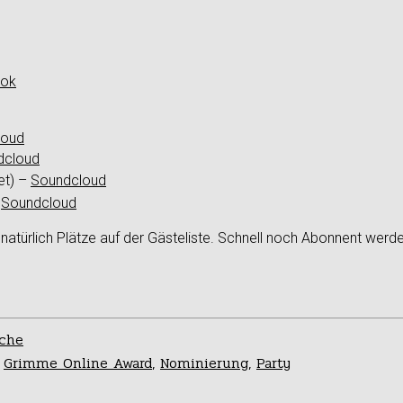
ok
loud
dcloud
et) –
Soundcloud
–
Soundcloud
 natürlich Plätze auf der Gästeliste. Schnell noch Abonnent werd
ache
,
Grimme Online Award
,
Nominierung
,
Party