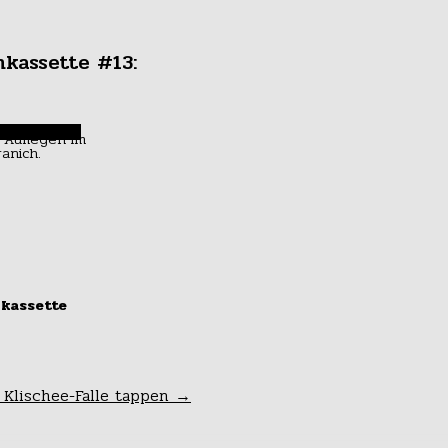
nkassette #13:
kassette
eue Jahr tanzen
e Klischee-Falle tappen
→