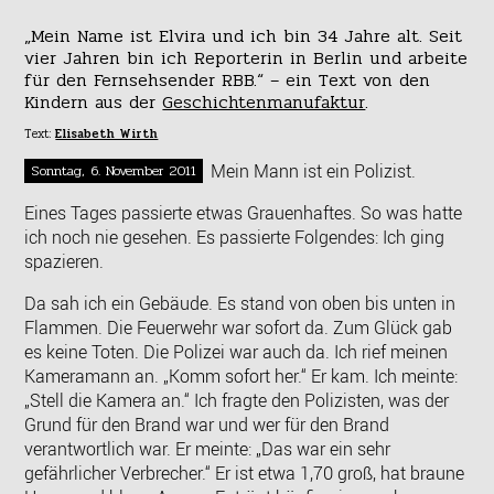
„Mein Name ist Elvira und ich bin 34 Jahre alt. Seit
vier Jahren bin ich Reporterin in Berlin und arbeite
für den Fernsehsender RBB.“ – ein Text von den
Kindern aus der
Geschichtenmanufaktur
.
Text:
Elisabeth Wirth
Mein Mann ist ein Polizist.
Sonntag, 6. November 2011
Eines Tages passierte etwas Grauenhaftes. So was hatte
ich noch nie gesehen. Es passierte Folgendes: Ich ging
spazieren.
Da sah ich ein Gebäude. Es stand von oben bis unten in
Flammen. Die Feuerwehr war sofort da. Zum Glück gab
es keine Toten. Die Polizei war auch da. Ich rief meinen
Kameramann an. „Komm sofort her.“ Er kam. Ich meinte:
„Stell die Kamera an.“ Ich fragte den Polizisten, was der
Grund für den Brand war und wer für den Brand
verantwortlich war. Er meinte: „Das war ein sehr
gefährlicher Verbrecher.“ Er ist etwa 1,70 groß, hat braune