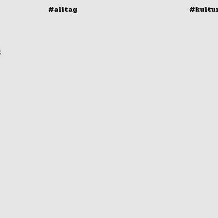
#alltag
#kultu
s