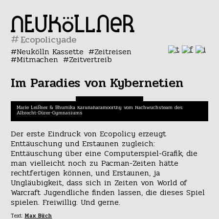
#
Neukölln Kassette
Zeitreisen
Mitmachen
Zeitvertreib
Im Paradies von Kybernetien
Marie Leißner & Bhumika Karunaharamoorthy vom Nachwuchsteam des
Albrecht-Dürer-Gymnasiums
Der erste Eindruck von Ecopolicy erzeugt
Enttäuschung und Erstaunen zugleich:
Enttäuschung über eine Computerspiel-Grafik, die
man vielleicht noch zu Pacman-Zeiten hätte
rechtfertigen können, und Erstaunen, ja
Ungläubigkeit, dass sich in Zeiten von World of
Warcraft Jugendliche finden lassen, die dieses Spiel
spielen. Freiwillig. Und gerne.
Text:
Max Büch