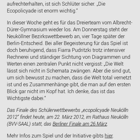
aufrechterhalten, ist sich Schlüter sicher. „Die
Ecopolicyade ist enorm wichtig.“
In dieser Woche geht es für das Dreierteam vom Albrecht-
Dürer-Gymnasium wieder los. Am Donnerstag steht der
Neuköllner Bezirkswettbewerb an, vier Tage später der
Berlin-Entscheid. Bei aller Begeisterung für das Spiel ist
doch beruhigend, dass Fiarra Pudritzki trotz intensiver
Rechnerei und ständiger Sichtung von Diagrammen und
Werten einen zentralen Punkt nicht vergisst: „Die Welt
lässt sich nicht in Schemata zwängen. Aber die sind gut,
um sich bewusst zu machen, dass die Welt total vernetzt
ist und es Zusammenhänge gibt, die man auf den ersten
Blick gar nicht im Kopf hat. Ich denke, das ist das
Wichtigste dabei.“
Das Finale des Schülerwettbewerbs „ecopolicyade Neukölln
2012“ findet heute, am 22. März 2012, im Rathaus Neukölln
(BVV-SAAL) statt, das
Berliner Finale am 26.März
.
Mehr Infos zum Spiel und der Initiative gibts
hier
.