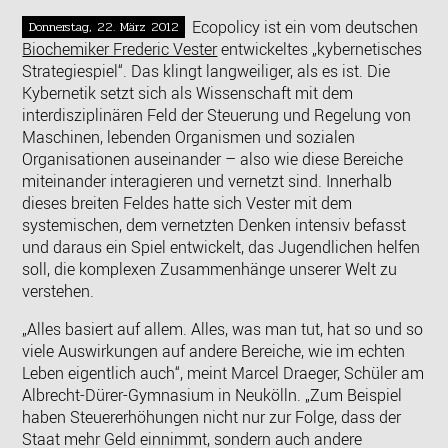
Ecopolicy ist ein vom deutschen
Donnerstag, 22. März 2012
Biochemiker Frederic Vester
entwickeltes „kybernetisches
Strategiespiel“. Das klingt langweiliger, als es ist. Die
Kybernetik setzt sich als Wissenschaft mit dem
interdisziplinären Feld der Steuerung und Regelung von
Maschinen, lebenden Organismen und sozialen
Organisationen auseinander – also wie diese Bereiche
miteinander interagieren und vernetzt sind. Innerhalb
dieses breiten Feldes hatte sich Vester mit dem
systemischen, dem vernetzten Denken intensiv befasst
und daraus ein Spiel entwickelt, das Jugendlichen helfen
soll, die komplexen Zusammenhänge unserer Welt zu
verstehen.
„Alles basiert auf allem. Alles, was man tut, hat so und so
viele Auswirkungen auf andere Bereiche, wie im echten
Leben eigentlich auch“, meint Marcel Draeger, Schüler am
Albrecht-Dürer-Gymnasium in Neukölln. „Zum Beispiel
haben Steuererhöhungen nicht nur zur Folge, dass der
Staat mehr Geld einnimmt, sondern auch andere