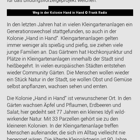
für das Bildungsvorzeigeprojekt weichen.
Weg in der Kolonie Hand in Hand © Frank Radix
In den letzten Jahren hat in vielen Kleingartenanlagen ein
Generationswechsel stattgefunden, so auch in der
Kolonie „Hand in Hand“. Kleingartenanlagen gelten
immer weniger als spießig und piefig, sie ziehen viele
junge Familien an. Das Gärtnern hat Hochkonjunktur und
Plätze in Kleingartenanlagen innerhalb der Stadt sind
heißbegehrt. In vielen europäischen Städten entstehen
wieder Community Gärten. Die Menschen wollen wieder
ein Stück Natur in der Stadt, sie wollen Obst und Gemüse
selbst anpflanzen, wachsen sehen und ernten.
Die Kolonie „Hand in Hand“ ist verwunschener Ort. In den
Gärten wachsen Äpfel und Pflaumen, Erdbeeren und
Salat; hier gedeiht seit 77 Jahren ein kleines Idyll wild-
wirkender Natur. Mit 33 Parzellen gehört sie zu den
kleineren Kolonien. In der Kleingartenanlage treffen
Menschen aufeinander, die sich im Alltag vielleicht nie
begegnet wären. Die älteste Kleingärtnerin ist 90 Jahre