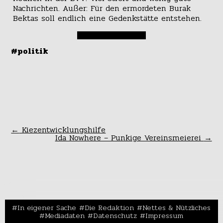
Nachrichten. Außer: Für den ermordeten Burak
Bektas soll endlich eine Gedenkstätte entstehen.
#politik
←
Kiezentwicklungshilfe
Ida Nowhere – Punkige Vereinsmeierei
→
In eigener Sache
Die Redaktion
Nettes & Nützliches
Mediadaten
Datenschutz
Impressum