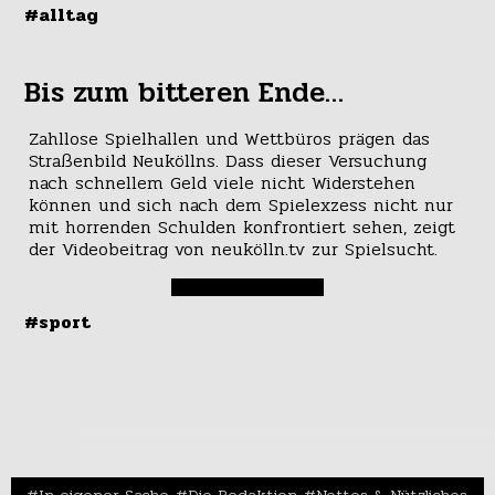
#alltag
Bis zum bitteren Ende…
Zahllose Spielhallen und Wettbüros prägen das
Straßenbild Neuköllns. Dass dieser Versuchung
nach schnellem Geld viele nicht Widerstehen
können und sich nach dem Spielexzess nicht nur
mit horrenden Schulden konfrontiert sehen, zeigt
der Videobeitrag von neukölln.tv zur Spielsucht.
#sport