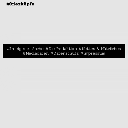
#kiezköpfe
In eigener Sache
Die Redaktion
Nettes & Nützliches
Mediadaten
Datenschutz
Impressum