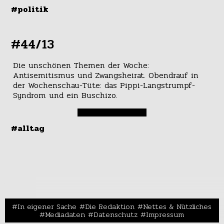
#politik
#44/13
Die unschönen Themen der Woche:
Antisemitismus und Zwangsheirat. Obendrauf in
der Wochenschau-Tüte: das Pippi-Langstrumpf-
Syndrom und ein Buschizo.
#alltag
In eigener Sache
Die Redaktion
Nettes & Nützliches
Mediadaten
Datenschutz
Impressum